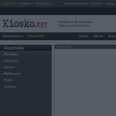
[ español ]
[ english ]
[ français ]
sobre Kiosko.net
contacto
ayuda
Periódicos de Australia
Toda la prensa de hoy
Hemeroteca
1/May/2022
Inicio
África
Asia
publicidad
Australia
Brisbane
Canberra
Darwin
Melbourne
Perth
Sydney