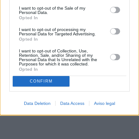
solo a este sitio web. Puede cambiar sus preferencias en
I want to opt-out of the Sale of my
cualquier momento entrando de nuevo en este sitio web o
Personal Data.
visitando nuestra política de privacidad.
Opted In
I want to opt-out of processing my
Personal Data for Targeted Advertising.
Opted In
I want to opt-out of Collection, Use,
Retention, Sale, and/or Sharing of my
Personal Data that Is Unrelated with the
Purposes for which it was collected.
Opted In
CONFIRM
Data Deletion
Data Access
Aviso legal