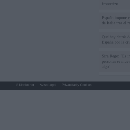
fronterizo
España impone co
de Italia tras el
Qué hay detrás d
España por la cri
Sira Rego: "Es i
personas se muev
algo"
© Kiosko.net
Aviso Legal
Privacidad y Cookies