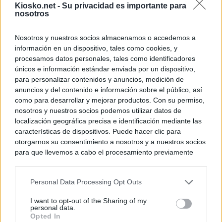
Kiosko.net -
Su privacidad es importante para
nosotros
Nosotros y nuestros socios almacenamos o accedemos a
información en un dispositivo, tales como cookies, y
procesamos datos personales, tales como identificadores
únicos e información estándar enviada por un dispositivo,
para personalizar contenidos y anuncios, medición de
anuncios y del contenido e información sobre el público, así
como para desarrollar y mejorar productos. Con su permiso,
nosotros y nuestros socios podemos utilizar datos de
localización geográfica precisa e identificación mediante las
características de dispositivos. Puede hacer clic para
otorgarnos su consentimiento a nosotros y a nuestros socios
para que llevemos a cabo el procesamiento previamente
descrito. De forma alternativa, puede acceder a información
más detallada y cambiar sus preferencias antes de otorgar o
Personal Data Processing Opt Outs
negar su consentimiento. Tenga en cuenta que algún
procesamiento de sus datos personales puede no requerir
I want to opt-out of the Sharing of my
de su consentimiento, pero usted tiene el derecho de
personal data.
rechazar tal procesamiento. Sus preferencias se aplicarán
Opted In