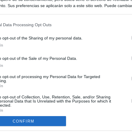
to. Sus preferencias se aplicarán solo a este sitio web. Puede cambia
s en cualquier momento entrando de nuevo en este sitio web o visitan
privacidad.
l Data Processing Opt Outs
o opt-out of the Sharing of my personal data.
In
o opt-out of the Sale of my Personal Data.
ias
In
SO
Kio
Ayuso no puede destinar directamente la venta del ático de
to opt-out of processing my Personal Data for Targeted
ing.
as por los incendios
Nav
In
del
uso: cómo ha cambiado su discurso sobre el ático de la
o opt-out of Collection, Use, Retention, Sale, and/or Sharing
SÍ
Madrid en una semana
ersonal Data that Is Unrelated with the Purposes for which it
lected.
In
tico: de los honorarios de la inmobiliaria a la estimación de venta
e Ayuso
CONFIRM