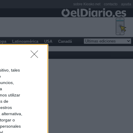
sobre Kiosko.net
contacto
ayuda
opa
Latinoamérica
USA
Canadá
tivo, tales
e
nuncios,
ra
os utilizar
as de
uestros
alternativa,
torgar o
 personales
al