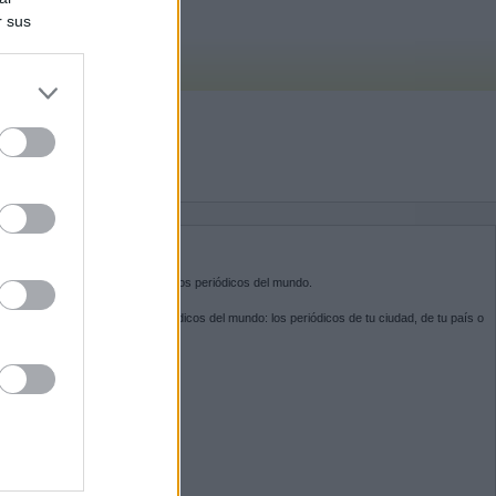
r sus
do nuestra
BRE KIOSKO.NET
sko.net
es la puerta de entrada a los periódicos del mundo.
ega por las portadas de los periódicos del mundo: los periódicos de tu ciudad, de tu país o
 otro extremo del mundo.
GUENOS