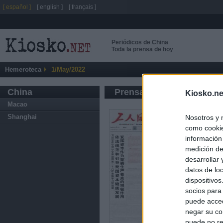
[ español ]
[ english ]
[ français ]
Periódicos de China
Toda la prensa de hoy
Hemeroteca
1/May/2022
China
Prensa de Información G
Kiosko.ne
Macao
Shanghai
Nosotros y 
como cookie
información
medición de
desarrollar
datos de loc
dispositivo
socios para
puede acced
negar su co
puede no re