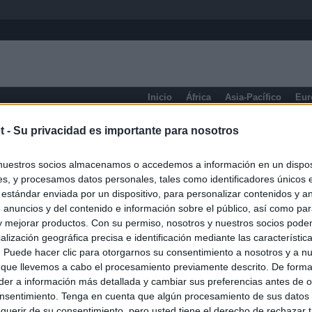
Inicio
África
Asia-Pacífico
Eur
eneral
t -
Su privacidad es importante para nosotros
nuestros socios almacenamos o accedemos a información en un disposi
s, y procesamos datos personales, tales como identificadores únicos 
 estándar enviada por un dispositivo, para personalizar contenidos y a
 anuncios y del contenido e información sobre el público, así como pa
 y mejorar productos. Con su permiso, nosotros y nuestros socios podem
alización geográfica precisa e identificación mediante las característic
s. Puede hacer clic para otorgarnos su consentimiento a nosotros y a n
 que llevemos a cabo el procesamiento previamente descrito. De forma 
er a información más detallada y cambiar sus preferencias antes de o
nsentimiento. Tenga en cuenta que algún procesamiento de sus datos
querir de su consentimiento, pero usted tiene el derecho de rechazar t