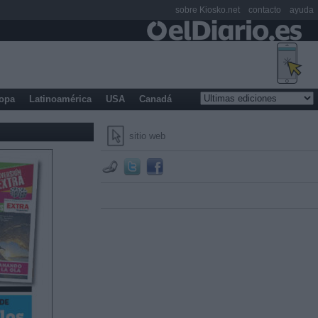
sobre Kiosko.net
contacto
ayuda
opa
Latinoamérica
USA
Canadá
sitio web