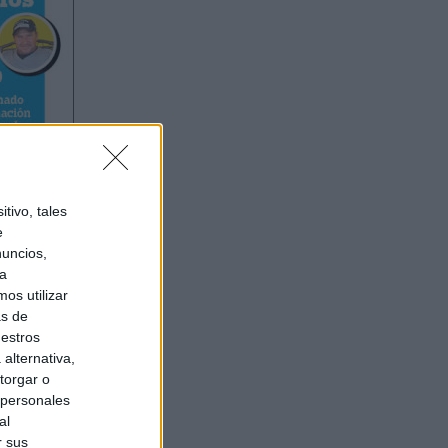
tivo, tales
e
nuncios,
ra
os utilizar
as de
uestros
alternativa,
torgar o
 personales
al
r sus