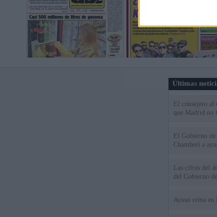
Últimas notic
El consejero al
que Madrid no ti
El Gobierno de 
Chamberí a ayud
Las cifras del á
del Gobierno d
Ayuso reina en 