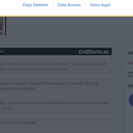
Data Deletion
Data Access
Aviso legal
ias
SO
Kio
 que Ayuso señaló por la compra del ático: "Lo que no se dice es
ene residencia oficial para la presidenta"
Nav
del
Ayuso no puede destinar directamente la venta del ático de
SÍ
as por los incendios
tico: de los honorarios de la inmobiliaria a la estimación de venta
e Ayuso
la era de la impunidad