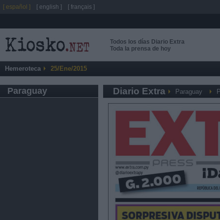
[ español ]
[ english ]
[ français ]
Todos los días Diario Extra
Toda la prensa de hoy
Hemeroteca
25/Ene/2015
Paraguay
Diario Extra
Paraguay
P