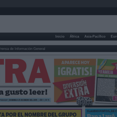
Inicio
África
Asia-Pacífico
Eur
rensa de Información General