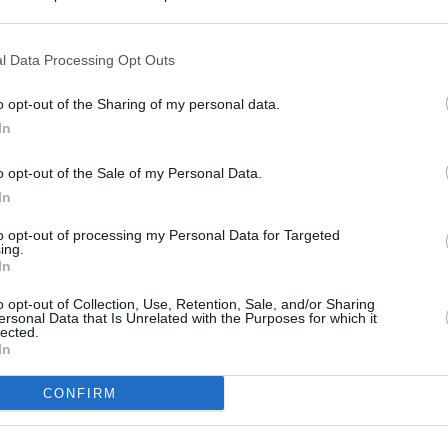
s en cualquier momento entrando de nuevo en este sitio web o visitan
privacidad.
l Data Processing Opt Outs
o opt-out of the Sharing of my personal data.
In
o opt-out of the Sale of my Personal Data.
In
to opt-out of processing my Personal Data for Targeted
ing.
In
o opt-out of Collection, Use, Retention, Sale, and/or Sharing
ersonal Data that Is Unrelated with the Purposes for which it
lected.
In
CONFIRM