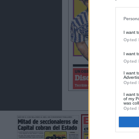
preferencia
política de 
Persona
I want t
Opted 
I want t
Opted 
I want 
Advertis
Opted 
I want t
of my P
was col
Opted 