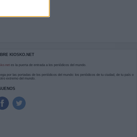
BRE KIOSKO.NET
sko.net
es la puerta de entrada a los periódicos del mundo.
ega por las portadas de los periódicos del mundo: los periódicos de tu ciudad, de tu país o
 otro extremo del mundo.
GUENOS