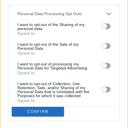
descrito. De forma alternativa, puede acceder a información
más detallada y cambiar sus preferencias antes de otorgar o
Personal Data Processing Opt Outs
negar su consentimiento. Tenga en cuenta que algún
procesamiento de sus datos personales puede no requerir
I want to opt-out of the Sharing of my
de su consentimiento, pero usted tiene el derecho de
personal data.
rechazar tal procesamiento. Sus preferencias se aplicarán
Opted In
solo a este sitio web. Puede cambiar sus preferencias en
I want to opt-out of the Sale of my
cualquier momento entrando de nuevo en este sitio web o
Personal Data.
visitando nuestra política de privacidad.
Opted In
I want to opt-out of processing my
Personal Data for Targeted Advertising.
Opted In
I want to opt-out of Collection, Use,
Retention, Sale, and/or Sharing of my
Personal Data that Is Unrelated with the
Purposes for which it was collected.
Opted In
CONFIRM