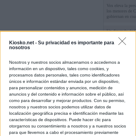
Vox eleva la pres
los menores de C
gobiernan en coa
Un diputado de 
ante la Fiscalía 
los inmigrantes”
Kiosko.net -
Su privacidad es importante para
nosotros
El Gobierno rech
Nosotros y nuestros socios almacenamos o accedemos a
ministros acudan 
de Ceuta
información en un dispositivo, tales como cookies, y
procesamos datos personales, tales como identificadores
únicos e información estándar enviada por un dispositivo,
© Kiosko.net
Aviso Legal
Privacidad y Cookies
para personalizar contenidos y anuncios, medición de
anuncios y del contenido e información sobre el público, así
como para desarrollar y mejorar productos. Con su permiso,
nosotros y nuestros socios podemos utilizar datos de
localización geográfica precisa e identificación mediante las
características de dispositivos. Puede hacer clic para
otorgarnos su consentimiento a nosotros y a nuestros socios
para que llevemos a cabo el procesamiento previamente