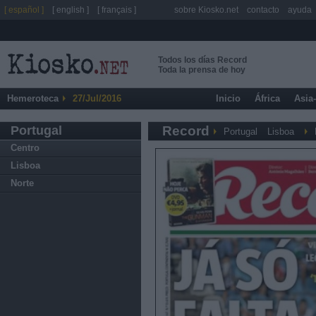
[ español ]
[ english ]
[ français ]
sobre Kiosko.net
contacto
ayuda
Todos los días Record
Toda la prensa de hoy
Hemeroteca
27/Jul/2016
Inicio
África
Asia
Portugal
Record
Portugal
Lisboa
Centro
Lisboa
Norte