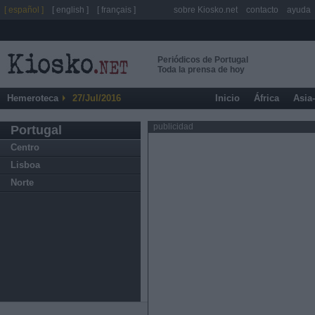
[ español ]
[ english ]
[ français ]
sobre Kiosko.net
contacto
ayuda
Periódicos de Portugal
Toda la prensa de hoy
Hemeroteca
27/Jul/2016
Inicio
África
Asia
publicidad
Portugal
Centro
Lisboa
Norte