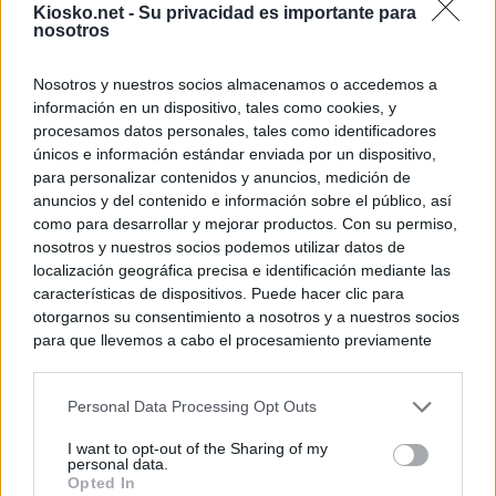
Kiosko.net -
Su privacidad es importante para
nosotros
Nosotros y nuestros socios almacenamos o accedemos a
información en un dispositivo, tales como cookies, y
procesamos datos personales, tales como identificadores
únicos e información estándar enviada por un dispositivo,
para personalizar contenidos y anuncios, medición de
anuncios y del contenido e información sobre el público, así
como para desarrollar y mejorar productos. Con su permiso,
nosotros y nuestros socios podemos utilizar datos de
localización geográfica precisa e identificación mediante las
características de dispositivos. Puede hacer clic para
otorgarnos su consentimiento a nosotros y a nuestros socios
para que llevemos a cabo el procesamiento previamente
descrito. De forma alternativa, puede acceder a información
más detallada y cambiar sus preferencias antes de otorgar o
Personal Data Processing Opt Outs
negar su consentimiento. Tenga en cuenta que algún
procesamiento de sus datos personales puede no requerir
I want to opt-out of the Sharing of my
de su consentimiento, pero usted tiene el derecho de
personal data.
rechazar tal procesamiento. Sus preferencias se aplicarán
Opted In