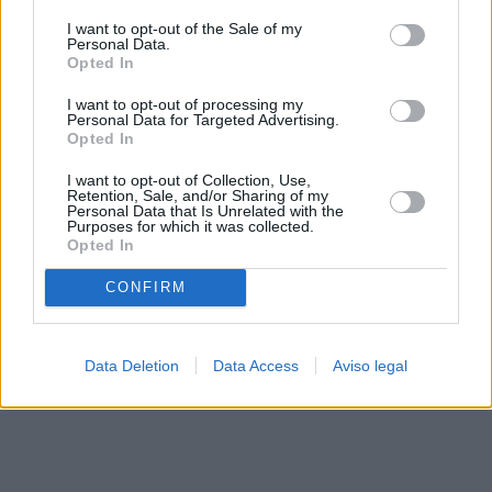
solo a este sitio web. Puede cambiar sus preferencias en
I want to opt-out of the Sale of my
cualquier momento entrando de nuevo en este sitio web o
Personal Data.
visitando nuestra política de privacidad.
Opted In
I want to opt-out of processing my
Personal Data for Targeted Advertising.
Opted In
I want to opt-out of Collection, Use,
Retention, Sale, and/or Sharing of my
Personal Data that Is Unrelated with the
Purposes for which it was collected.
Opted In
CONFIRM
Data Deletion
Data Access
Aviso legal