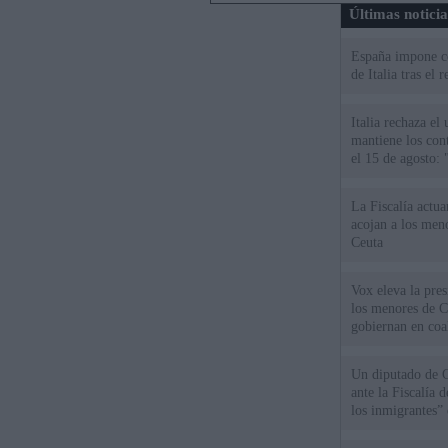
Últimas notici
España impone co
de Italia tras el
Italia rechaza e
mantiene los cont
el 15 de agosto:
La Fiscalía actu
acojan a los meno
Ceuta
Vox eleva la pres
los menores de C
gobiernan en coa
Un diputado de 
ante la Fiscalía 
los inmigrantes”