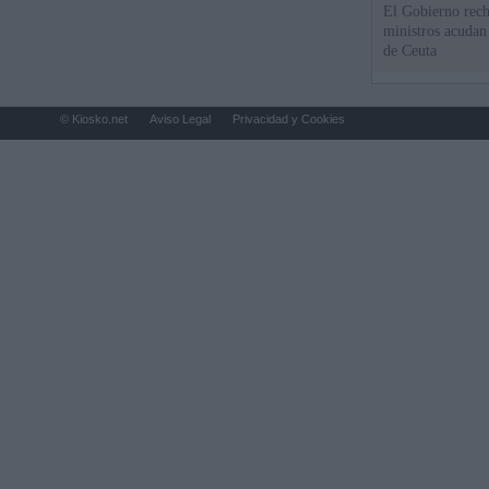
El Gobierno rech
ministros acudan 
de Ceuta
© Kiosko.net
Aviso Legal
Privacidad y Cookies