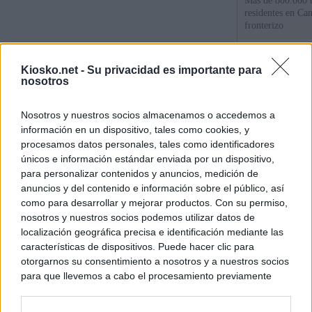
Más de 800.000 t
residentes en Can
fronterizo
Qué hay detrás d
Kiosko.net -
Su privacidad es importante para
España por la cri
nosotros
Sira Rego: "Es i
Nosotros y nuestros socios almacenamos o accedemos a
personas se muev
información en un dispositivo, tales como cookies, y
algo"
procesamos datos personales, tales como identificadores
únicos e información estándar enviada por un dispositivo,
para personalizar contenidos y anuncios, medición de
© Kiosko.net
Aviso Legal
Privacidad y Cookies
anuncios y del contenido e información sobre el público, así
como para desarrollar y mejorar productos. Con su permiso,
nosotros y nuestros socios podemos utilizar datos de
localización geográfica precisa e identificación mediante las
características de dispositivos. Puede hacer clic para
otorgarnos su consentimiento a nosotros y a nuestros socios
para que llevemos a cabo el procesamiento previamente
descrito. De forma alternativa, puede acceder a información
más detallada y cambiar sus preferencias antes de otorgar o