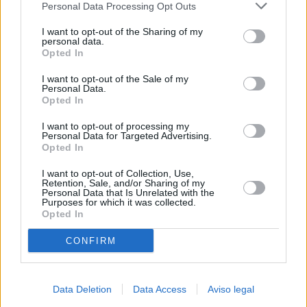
Personal Data Processing Opt Outs
negar su consentimiento. Tenga en cuenta que algún
procesamiento de sus datos personales puede no requerir
I want to opt-out of the Sharing of my
de su consentimiento, pero usted tiene el derecho de
personal data.
rechazar tal procesamiento. Sus preferencias se aplicarán
Opted In
solo a este sitio web. Puede cambiar sus preferencias en
I want to opt-out of the Sale of my
cualquier momento entrando de nuevo en este sitio web o
Personal Data.
visitando nuestra política de privacidad.
Opted In
I want to opt-out of processing my
Personal Data for Targeted Advertising.
Opted In
I want to opt-out of Collection, Use,
Retention, Sale, and/or Sharing of my
Personal Data that Is Unrelated with the
Purposes for which it was collected.
Opted In
CONFIRM
Data Deletion
Data Access
Aviso legal