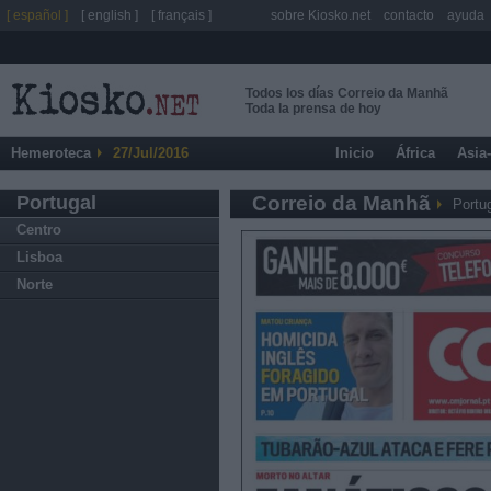
[ español ]
[ english ]
[ français ]
sobre Kiosko.net
contacto
ayuda
Todos los días Correio da Manhã
Toda la prensa de hoy
Hemeroteca
27/Jul/2016
Inicio
África
Asia
Portugal
Correio da Manhã
Portu
Centro
Lisboa
Norte