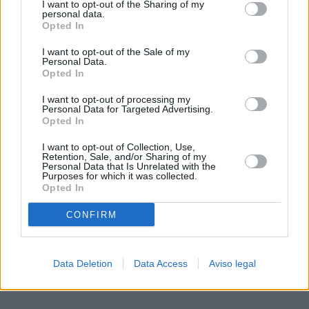
I want to opt-out of the Sharing of my
de su consentimiento, pero usted tiene el derecho de
personal data.
rechazar tal procesamiento. Sus preferencias se aplicarán
Opted In
solo a este sitio web. Puede cambiar sus preferencias en
I want to opt-out of the Sale of my
cualquier momento entrando de nuevo en este sitio web o
Personal Data.
visitando nuestra política de privacidad.
Opted In
I want to opt-out of processing my
Personal Data for Targeted Advertising.
Opted In
I want to opt-out of Collection, Use,
Retention, Sale, and/or Sharing of my
Personal Data that Is Unrelated with the
Purposes for which it was collected.
Opted In
CONFIRM
Data Deletion
Data Access
Aviso legal