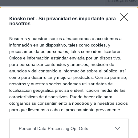
investiga el caso
Las incógnitas s
Kiosko.net -
Su privacidad es importante para
el Gobierno de 
nosotros
La pareja de Ayu
Nosotros y nuestros socios almacenamos o accedemos a
millones en divi
información en un dispositivo, tales como cookies, y
su consultora
procesamos datos personales, tales como identificadores
únicos e información estándar enviada por un dispositivo,
para personalizar contenidos y anuncios, medición de
© Kiosko.net
Aviso Legal
Privacidad y Cookies
anuncios y del contenido e información sobre el público, así
como para desarrollar y mejorar productos. Con su permiso,
nosotros y nuestros socios podemos utilizar datos de
localización geográfica precisa e identificación mediante las
características de dispositivos. Puede hacer clic para
otorgarnos su consentimiento a nosotros y a nuestros socios
para que llevemos a cabo el procesamiento previamente
descrito. De forma alternativa, puede acceder a información
más detallada y cambiar sus preferencias antes de otorgar o
Personal Data Processing Opt Outs
negar su consentimiento. Tenga en cuenta que algún
procesamiento de sus datos personales puede no requerir