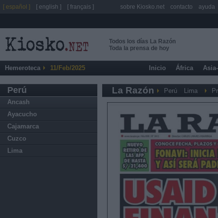
[ español ]
[ english ]
[ français ]
sobre Kiosko.net
contacto
ayuda
Todos los días La Razón
Toda la prensa de hoy
Hemeroteca
11/Feb/2025
Inicio
África
Asia
Perú
La Razón
Perú
Lima
Pr
Ancash
Ayacucho
Cajamarca
Cuzco
Lima