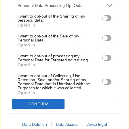
más detallada y cambiar sus preferencias antes de otorgar o
Personal Data Processing Opt Outs
negar su consentimiento. Tenga en cuenta que algún
procesamiento de sus datos personales puede no requerir
I want to opt-out of the Sharing of my
de su consentimiento, pero usted tiene el derecho de
personal data.
rechazar tal procesamiento. Sus preferencias se aplicarán
Opted In
solo a este sitio web. Puede cambiar sus preferencias en
I want to opt-out of the Sale of my
cualquier momento entrando de nuevo en este sitio web o
Personal Data.
visitando nuestra política de privacidad.
Opted In
I want to opt-out of processing my
Personal Data for Targeted Advertising.
Opted In
I want to opt-out of Collection, Use,
Retention, Sale, and/or Sharing of my
Personal Data that Is Unrelated with the
Purposes for which it was collected.
Opted In
CONFIRM
Data Deletion
Data Access
Aviso legal