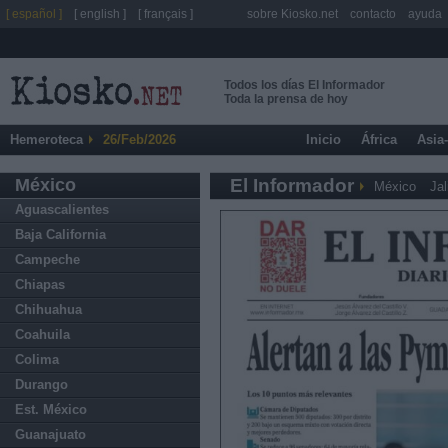
[ español ]
[ english ]
[ français ]
sobre Kiosko.net
contacto
ayuda
Todos los días El Informador
Toda la prensa de hoy
Hemeroteca
26/Feb/2026
Inicio
África
Asia
México
El Informador
México
Jal
Aguascalientes
Baja California
Campeche
Chiapas
Chihuahua
Coahuila
Colima
Durango
Est. México
Guanajuato