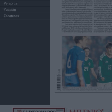
Veracruz
Yucatán
Zacatecas