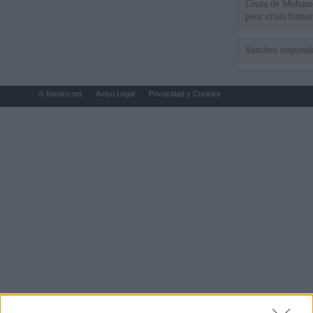
Ceuta de Mohamed
peor crisis huma
Sánchez responde
© Kiosko.net
Aviso Legal
Privacidad y Cookies