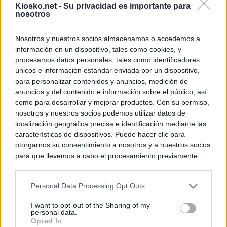
Kiosko.net -
Su privacidad es importante para
nosotros
Nosotros y nuestros socios almacenamos o accedemos a
información en un dispositivo, tales como cookies, y
procesamos datos personales, tales como identificadores
únicos e información estándar enviada por un dispositivo,
para personalizar contenidos y anuncios, medición de
anuncios y del contenido e información sobre el público, así
como para desarrollar y mejorar productos. Con su permiso,
nosotros y nuestros socios podemos utilizar datos de
localización geográfica precisa e identificación mediante las
características de dispositivos. Puede hacer clic para
otorgarnos su consentimiento a nosotros y a nuestros socios
para que llevemos a cabo el procesamiento previamente
descrito. De forma alternativa, puede acceder a información
más detallada y cambiar sus preferencias antes de otorgar o
Personal Data Processing Opt Outs
negar su consentimiento. Tenga en cuenta que algún
procesamiento de sus datos personales puede no requerir
I want to opt-out of the Sharing of my
de su consentimiento, pero usted tiene el derecho de
personal data.
rechazar tal procesamiento. Sus preferencias se aplicarán
Opted In