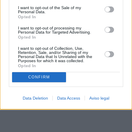
solo a este sitio web. Puede cambiar sus preferencias en
I want to opt-out of the Sale of my
cualquier momento entrando de nuevo en este sitio web o
Personal Data.
visitando nuestra política de privacidad.
Opted In
I want to opt-out of processing my
Personal Data for Targeted Advertising.
Opted In
I want to opt-out of Collection, Use,
Retention, Sale, and/or Sharing of my
Personal Data that Is Unrelated with the
Purposes for which it was collected.
Opted In
CONFIRM
Data Deletion
Data Access
Aviso legal