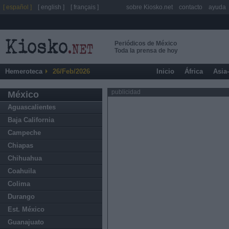
[ español ]
[ english ]
[ français ]
sobre Kiosko.net
contacto
ayuda
Periódicos de México
Toda la prensa de hoy
Hemeroteca
26/Feb/2026
Inicio
África
Asia
publicidad
México
Aguascalientes
Baja California
Campeche
Chiapas
Chihuahua
Coahuila
Colima
Durango
Est. México
Guanajuato