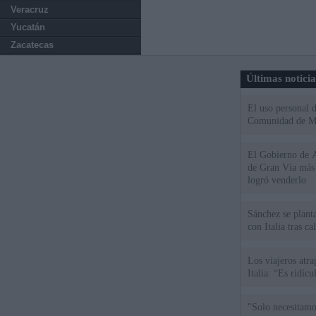
Veracruz
Yucatán
Zacatecas
Últimas notici
El uso personal d
Comunidad de M
El Gobierno de A
de Gran Vía más
logró venderlo
Sánchez se plant
con Italia tras c
Los viajeros atra
Italia: “Es ridíc
"Solo necesitamo