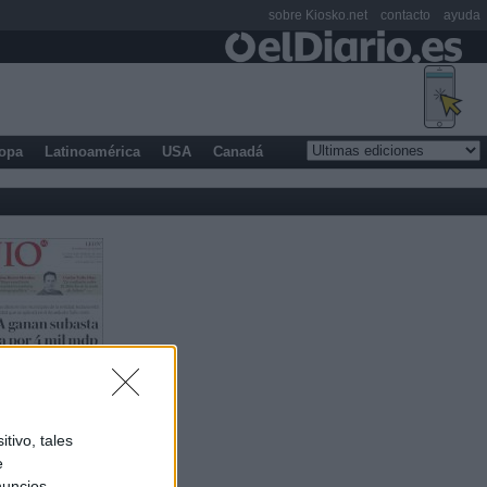
sobre Kiosko.net
contacto
ayuda
opa
Latinoamérica
USA
Canadá
tivo, tales
e
nuncios,