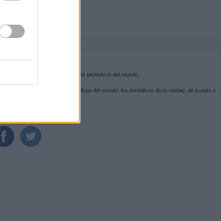
BRE KIOSKO.NET
sko.net
es la puerta de entrada a los periódicos del mundo.
ega por las portadas de los periódicos del mundo: los periódicos de tu ciudad, de tu país o
 otro extremo del mundo.
GUENOS