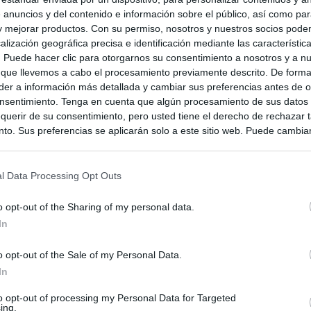
 anuncios y del contenido e información sobre el público, así como pa
 y mejorar productos. Con su permiso, nosotros y nuestros socios podem
alización geográfica precisa e identificación mediante las característic
s. Puede hacer clic para otorgarnos su consentimiento a nosotros y a n
 que llevemos a cabo el procesamiento previamente descrito. De forma 
er a información más detallada y cambiar sus preferencias antes de o
nsentimiento. Tenga en cuenta que algún procesamiento de sus datos
querir de su consentimiento, pero usted tiene el derecho de rechazar t
to. Sus preferencias se aplicarán solo a este sitio web. Puede cambia
s en cualquier momento entrando de nuevo en este sitio web o visitan
privacidad.
l Data Processing Opt Outs
o opt-out of the Sharing of my personal data.
In
o opt-out of the Sale of my Personal Data.
In
to opt-out of processing my Personal Data for Targeted
ing.