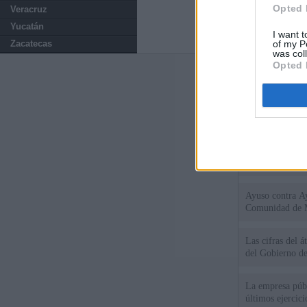
Opted 
Veracruz
Yucatán
I want t
of my P
Zacatecas
was col
Opted 
Últimas notic
El consejero al
que Madrid no ti
El Gobierno de 
Chamberí a ayud
Ayuso contra Ay
Comunidad de 
Las cifras del á
del Gobierno d
La empresa públ
últimos ejercic