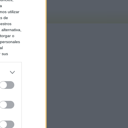
ra
os utilizar
as de
uestros
alternativa,
torgar o
 personales
al
r sus
do nuestra