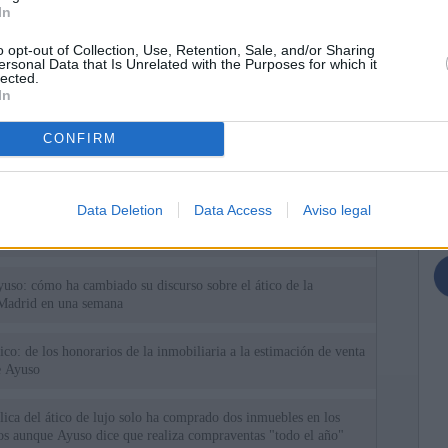
In
o opt-out of Collection, Use, Retention, Sale, and/or Sharing
ersonal Data that Is Unrelated with the Purposes for which it
lected.
In
ias
SO
CONFIRM
Kio
 que Ayuso señaló por la compra del ático: "Lo que no se dice es
ene residencia oficial para la presidenta"
Nav
del
Data Deletion
Data Access
Aviso legal
Ayuso no puede destinar directamente la venta del ático de
SÍ
as por los incendios
uso: cómo ha cambiado su discurso sobre el ático de la
Madrid en una semana
tico: de los honorarios de la inmobiliaria a la estimación de venta
e Ayuso
ica del ático de lujo solo ha comprado dos inmuebles en los
ios aunque Ayuso dice que realiza compraventas "todo el año"