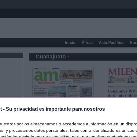
Inicio
África
Asia-Pacífico
Eur
Guanajuato
t -
Su privacidad es importante para nosotros
nuestros socios almacenamos o accedemos a información en un disposi
s, y procesamos datos personales, tales como identificadores únicos 
 estándar enviada por un dispositivo, para personalizar contenidos y a