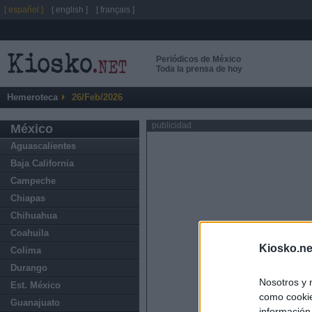
[ español ]
[ english ]
[ français ]
Periódicos de México
Toda la prensa de hoy
Hemeroteca
26/Feb/2026
publicidad
México
Aguascalientes
Baja California
Campeche
Chiapas
Chihuahua
Coahuila
Kiosko.ne
Colima
Durango
Nosotros y 
Est. México
como cookie
Guanajuato
información