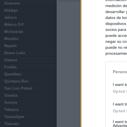
Guerrero
medición de
Hidalgo
desarrollar
datos de loc
Jalisco
dispositivo
México D.F.
socios para
Michoacán
puede acced
Morelos
negar su co
Nayarit
puede no re
Nuevo León
procesamien
preferencia
Oaxaca
política de 
Puebla
Persona
Querétaro
Quintana Roo
I want t
San Luis Potosí
Opted 
Sinaloa
Sonora
I want t
Tabasco
Opted 
Tamaulipas
I want 
Tlaxcala
Advertis