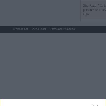
Sira Rego: "Es i
personas se muev
algo"
© Kiosko.net
Aviso Legal
Privacidad y Cookies