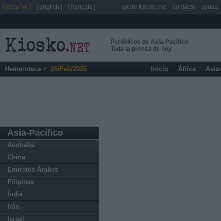
[ español ]
[ english ]
[ français ]
sobre Kiosko.net
contacto
ayuda
Periódicos de Asia-Pacífico
Toda la prensa de hoy
Hemeroteca
26/Feb/2026
Inicio
África
Asia
Asia-Pacífico
Australia
China
Emiratos Árabes
Filipinas
India
Irán
Israel