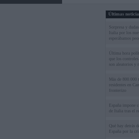
Últimas notici
Sorpresa y dudas 
Italia por los nu
esperábamos peo
Última hora políti
que los controles
son aleatorios y 
Más de 800.000 t
residentes en Can
fronterizo
España impone co
de Italia tras el
Qué hay detrás d
España por la cri