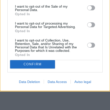
solo a este sitio web. Puede cambiar sus preferencias en
I want to opt-out of the Sale of my
cualquier momento entrando de nuevo en este sitio web o
Personal Data.
visitando nuestra política de privacidad.
Opted In
I want to opt-out of processing my
Personal Data for Targeted Advertising.
Opted In
I want to opt-out of Collection, Use,
Retention, Sale, and/or Sharing of my
Personal Data that Is Unrelated with the
Purposes for which it was collected.
Opted In
CONFIRM
Data Deletion
Data Access
Aviso legal