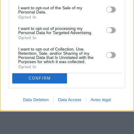
solo a este sitio web. Puede cambiar sus preferencias en
I want to opt-out of the Sale of my
cualquier momento entrando de nuevo en este sitio web o
Personal Data.
visitando nuestra política de privacidad.
Opted In
I want to opt-out of processing my
Personal Data for Targeted Advertising.
Opted In
I want to opt-out of Collection, Use,
Retention, Sale, and/or Sharing of my
Personal Data that Is Unrelated with the
Purposes for which it was collected.
Opted In
CONFIRM
Data Deletion
Data Access
Aviso legal