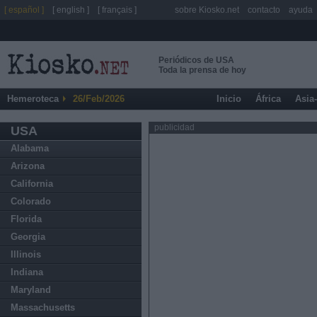
[ español ]
[ english ]
[ français ]
sobre Kiosko.net
contacto
ayuda
Periódicos de USA
Toda la prensa de hoy
Hemeroteca
26/Feb/2026
Inicio
África
Asia
publicidad
USA
Alabama
Arizona
California
Colorado
Florida
Georgia
Illinois
Indiana
Maryland
Massachusetts