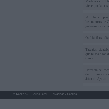
Marlaska y Roble
viene por la cris
Vox eleva la pres
los menores de C
gobiernan en coa
Qué fácil es odi
Tatuajes, cicatri
que busca a los d
Ceuta
Herencia del esc
del PP: así es l
ático de Ayuso
© Kiosko.net
Aviso Legal
Privacidad y Cookies