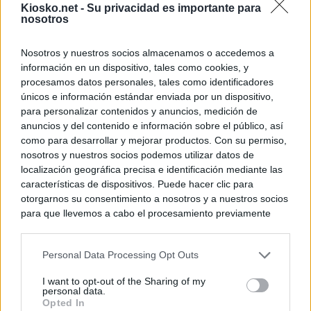
Kiosko.net -
Su privacidad es importante para
nosotros
Nosotros y nuestros socios almacenamos o accedemos a
información en un dispositivo, tales como cookies, y
procesamos datos personales, tales como identificadores
únicos e información estándar enviada por un dispositivo,
para personalizar contenidos y anuncios, medición de
anuncios y del contenido e información sobre el público, así
como para desarrollar y mejorar productos. Con su permiso,
nosotros y nuestros socios podemos utilizar datos de
localización geográfica precisa e identificación mediante las
características de dispositivos. Puede hacer clic para
otorgarnos su consentimiento a nosotros y a nuestros socios
para que llevemos a cabo el procesamiento previamente
descrito. De forma alternativa, puede acceder a información
más detallada y cambiar sus preferencias antes de otorgar o
Personal Data Processing Opt Outs
negar su consentimiento. Tenga en cuenta que algún
procesamiento de sus datos personales puede no requerir
I want to opt-out of the Sharing of my
de su consentimiento, pero usted tiene el derecho de
personal data.
rechazar tal procesamiento. Sus preferencias se aplicarán
Opted In