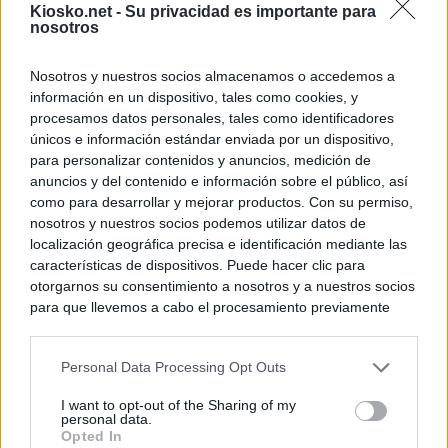
Kiosko.net -
Su privacidad es importante para
nosotros
Nosotros y nuestros socios almacenamos o accedemos a
información en un dispositivo, tales como cookies, y
procesamos datos personales, tales como identificadores
únicos e información estándar enviada por un dispositivo,
para personalizar contenidos y anuncios, medición de
anuncios y del contenido e información sobre el público, así
como para desarrollar y mejorar productos. Con su permiso,
nosotros y nuestros socios podemos utilizar datos de
localización geográfica precisa e identificación mediante las
características de dispositivos. Puede hacer clic para
otorgarnos su consentimiento a nosotros y a nuestros socios
para que llevemos a cabo el procesamiento previamente
descrito. De forma alternativa, puede acceder a información
más detallada y cambiar sus preferencias antes de otorgar o
Personal Data Processing Opt Outs
negar su consentimiento. Tenga en cuenta que algún
procesamiento de sus datos personales puede no requerir
I want to opt-out of the Sharing of my
de su consentimiento, pero usted tiene el derecho de
personal data.
rechazar tal procesamiento. Sus preferencias se aplicarán
Opted In