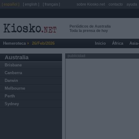
[ español ]
[ english ]
[ français ]
sobre Kiosko.net
contacto
ayuda
Periódicos de Australia
Toda la prensa de hoy
Hemeroteca
26/Feb/2026
Inicio
África
Asia
publicidad
Australia
Brisbane
Canberra
Darwin
Melbourne
Perth
Sydney