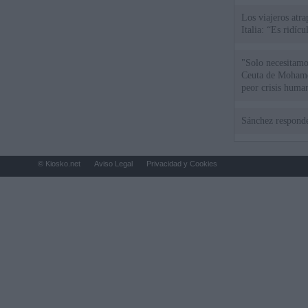
Los viajeros atra
Italia: “Es ridíc
"Solo necesitamo
Ceuta de Mohamed
peor crisis huma
Sánchez responde
© Kiosko.net
Aviso Legal
Privacidad y Cookies