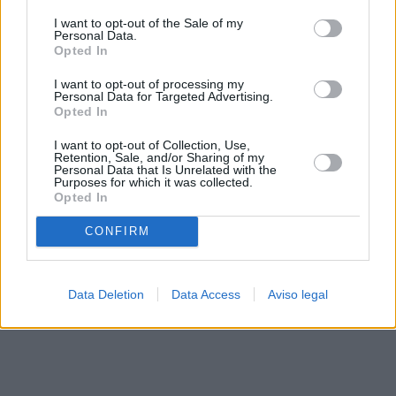
solo a este sitio web. Puede cambiar sus preferencias en
I want to opt-out of the Sale of my
cualquier momento entrando de nuevo en este sitio web o
Personal Data.
visitando nuestra política de privacidad.
Opted In
I want to opt-out of processing my
Personal Data for Targeted Advertising.
Opted In
I want to opt-out of Collection, Use,
Retention, Sale, and/or Sharing of my
Personal Data that Is Unrelated with the
Purposes for which it was collected.
Opted In
CONFIRM
Data Deletion
Data Access
Aviso legal