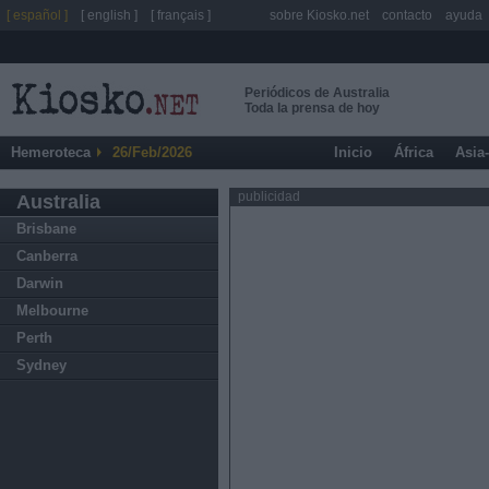
[ español ]
[ english ]
[ français ]
sobre Kiosko.net
contacto
ayuda
Periódicos de Australia
Toda la prensa de hoy
Hemeroteca
26/Feb/2026
Inicio
África
Asia
publicidad
Australia
Brisbane
Canberra
Darwin
Melbourne
Perth
Sydney