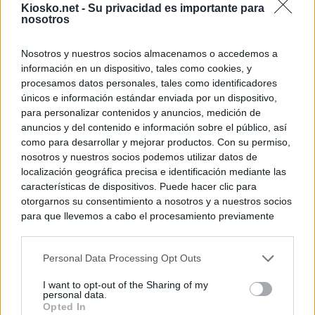
Kiosko.net -
Su privacidad es importante para
nosotros
Nosotros y nuestros socios almacenamos o accedemos a
información en un dispositivo, tales como cookies, y
procesamos datos personales, tales como identificadores
únicos e información estándar enviada por un dispositivo,
para personalizar contenidos y anuncios, medición de
anuncios y del contenido e información sobre el público, así
como para desarrollar y mejorar productos. Con su permiso,
nosotros y nuestros socios podemos utilizar datos de
localización geográfica precisa e identificación mediante las
características de dispositivos. Puede hacer clic para
otorgarnos su consentimiento a nosotros y a nuestros socios
para que llevemos a cabo el procesamiento previamente
descrito. De forma alternativa, puede acceder a información
más detallada y cambiar sus preferencias antes de otorgar o
Personal Data Processing Opt Outs
negar su consentimiento. Tenga en cuenta que algún
procesamiento de sus datos personales puede no requerir
I want to opt-out of the Sharing of my
de su consentimiento, pero usted tiene el derecho de
personal data.
rechazar tal procesamiento. Sus preferencias se aplicarán
Opted In