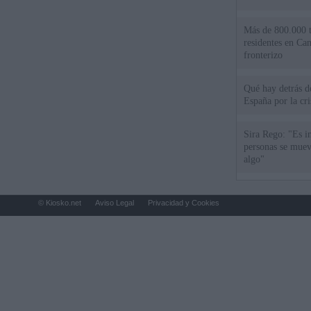
Más de 800.000 t
residentes en Can
fronterizo
Qué hay detrás d
España por la cri
Sira Rego: "Es i
personas se muev
algo"
© Kiosko.net
Aviso Legal
Privacidad y Cookies