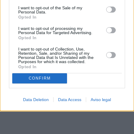
solo a este sitio web. Puede cambiar sus preferencias en
I want to opt-out of the Sale of my
cualquier momento entrando de nuevo en este sitio web o
Personal Data.
visitando nuestra política de privacidad.
Opted In
I want to opt-out of processing my
Personal Data for Targeted Advertising.
Opted In
I want to opt-out of Collection, Use,
Retention, Sale, and/or Sharing of my
Personal Data that Is Unrelated with the
Purposes for which it was collected.
Opted In
CONFIRM
Data Deletion
Data Access
Aviso legal