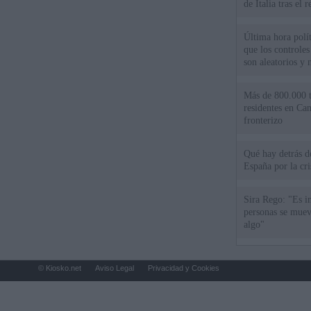
de Italia tras el
Última hora polít
que los controles
son aleatorios y 
Más de 800.000 t
residentes en Can
fronterizo
Qué hay detrás d
España por la cri
Sira Rego: "Es i
personas se muev
algo"
© Kiosko.net
Aviso Legal
Privacidad y Cookies