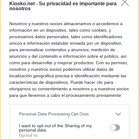
Kiosko.net -
Su privacidad es importante para
nosotros
Nosotros y nuestros socios almacenamos o accedemos a
información en un dispositivo, tales como cookies, y
procesamos datos personales, tales como identificadores
únicos e información estándar enviada por un dispositivo,
para personalizar contenidos y anuncios, medición de
anuncios y del contenido e información sobre el público, así
como para desarrollar y mejorar productos. Con su permiso,
nosotros y nuestros socios podemos utilizar datos de
localización geográfica precisa e identificación mediante las
características de dispositivos. Puede hacer clic para
otorgarnos su consentimiento a nosotros y a nuestros socios
para que llevemos a cabo el procesamiento previamente
descrito. De forma alternativa, puede acceder a información
más detallada y cambiar sus preferencias antes de otorgar o
Personal Data Processing Opt Outs
negar su consentimiento. Tenga en cuenta que algún
procesamiento de sus datos personales puede no requerir
I want to opt-out of the Sharing of my
de su consentimiento, pero usted tiene el derecho de
personal data.
rechazar tal procesamiento. Sus preferencias se aplicarán
Opted In