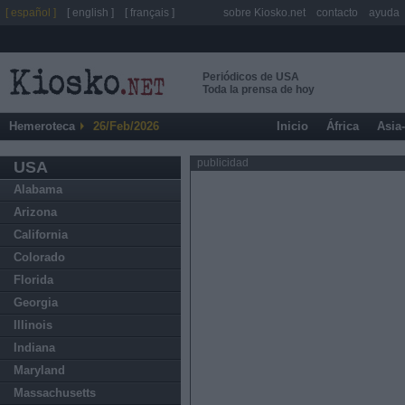
[ español ]
[ english ]
[ français ]
sobre Kiosko.net
contacto
ayuda
Periódicos de USA
Toda la prensa de hoy
Hemeroteca
26/Feb/2026
Inicio
África
Asia
publicidad
USA
Alabama
Arizona
California
Colorado
Florida
Georgia
Illinois
Indiana
Maryland
Massachusetts