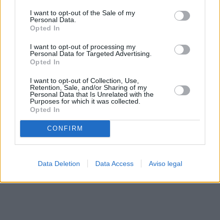
solo a este sitio web. Puede cambiar sus preferencias en
I want to opt-out of the Sale of my
cualquier momento entrando de nuevo en este sitio web o
Personal Data.
visitando nuestra política de privacidad.
Opted In
I want to opt-out of processing my
Personal Data for Targeted Advertising.
Opted In
I want to opt-out of Collection, Use,
Retention, Sale, and/or Sharing of my
Personal Data that Is Unrelated with the
Purposes for which it was collected.
Opted In
CONFIRM
Data Deletion
Data Access
Aviso legal