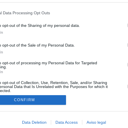
s en cualquier momento entrando de nuevo en este sitio web o visitan
n nuevo cruce a Ceuta desde Marruecos para el 15 de agosto
privacidad.
l Data Processing Opt Outs
esión sobre el PP por la acogida de los menores de Ceuta en las
e gobiernan en coalición
o opt-out of the Sharing of my personal data.
In
iar a los menores migrantes
o opt-out of the Sale of my Personal Data.
rices y ADN: dentro de la oficina que busca a los desaparecidos de
In
euta
to opt-out of processing my Personal Data for Targeted
cándalo Púnica y refugio de cargos del PP: así es la empresa
ing.
pró el ático de Ayuso
In
o opt-out of Collection, Use, Retention, Sale, and/or Sharing
ersonal Data that Is Unrelated with the Purposes for which it
lected.
In
CONFIRM
Data Deletion
Data Access
Aviso legal