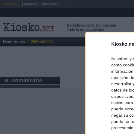
[ español ]
[ english ]
[ français ]
Periódicos de R. Dominicana
Toda la prensa de hoy
Hemeroteca
26/Feb/2026
Kiosko.ne
Nosotros y 
como cookie
información
medición de
R. Dominicana
desarrollar
datos de loc
dispositivo
Últimas notic
socios para
puede acced
España mantiene
negar su co
tras nuevas llam
puede no re
procesamien
"¿Cuál es el pl