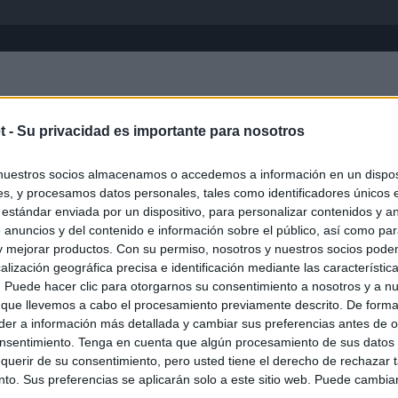
Inicio
África
Asia-Pacífico
Eur
t -
Su privacidad es importante para nosotros
nuestros socios almacenamos o accedemos a información en un disposi
s, y procesamos datos personales, tales como identificadores únicos 
 estándar enviada por un dispositivo, para personalizar contenidos y a
 anuncios y del contenido e información sobre el público, así como pa
 y mejorar productos. Con su permiso, nosotros y nuestros socios podem
alización geográfica precisa e identificación mediante las característic
s. Puede hacer clic para otorgarnos su consentimiento a nosotros y a n
ias
SO
 que llevemos a cabo el procesamiento previamente descrito. De forma 
er a información más detallada y cambiar sus preferencias antes de o
Kio
 la alerta en Ceuta y estrecha la coordinación con Marruecos
nsentimiento. Tenga en cuenta que algún procesamiento de sus datos
adas a cruzar la frontera
Nav
querir de su consentimiento, pero usted tiene el derecho de rechazar t
del
to. Sus preferencias se aplicarán solo a este sitio web. Puede cambia
an?": dentro de los grupos de WhatsApp, Facebook e Instagram
SÍ