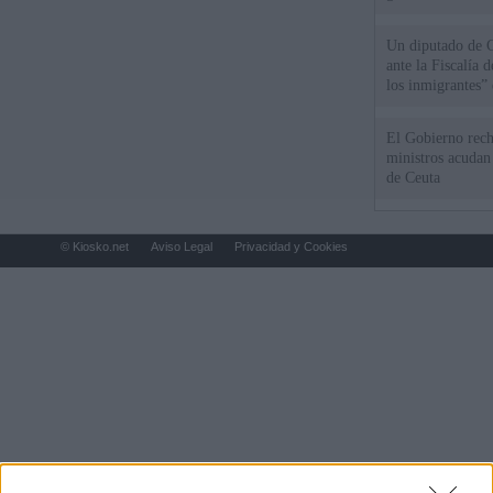
Un diputado de 
ante la Fiscalía 
los inmigrantes”
El Gobierno rech
ministros acudan 
de Ceuta
© Kiosko.net
Aviso Legal
Privacidad y Cookies