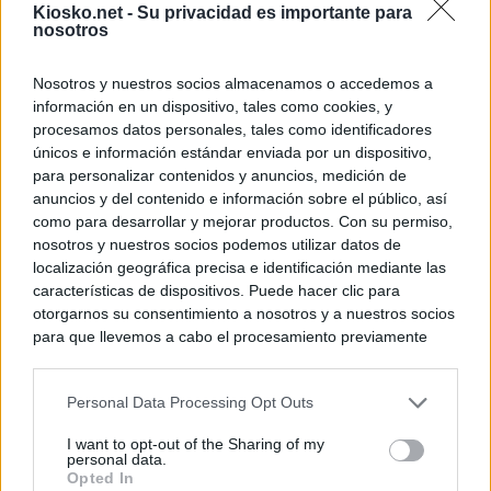
Kiosko.net -
Su privacidad es importante para
nosotros
Nosotros y nuestros socios almacenamos o accedemos a
información en un dispositivo, tales como cookies, y
procesamos datos personales, tales como identificadores
únicos e información estándar enviada por un dispositivo,
para personalizar contenidos y anuncios, medición de
anuncios y del contenido e información sobre el público, así
como para desarrollar y mejorar productos. Con su permiso,
nosotros y nuestros socios podemos utilizar datos de
localización geográfica precisa e identificación mediante las
características de dispositivos. Puede hacer clic para
otorgarnos su consentimiento a nosotros y a nuestros socios
para que llevemos a cabo el procesamiento previamente
descrito. De forma alternativa, puede acceder a información
más detallada y cambiar sus preferencias antes de otorgar o
Personal Data Processing Opt Outs
negar su consentimiento. Tenga en cuenta que algún
procesamiento de sus datos personales puede no requerir
I want to opt-out of the Sharing of my
de su consentimiento, pero usted tiene el derecho de
personal data.
rechazar tal procesamiento. Sus preferencias se aplicarán
Opted In