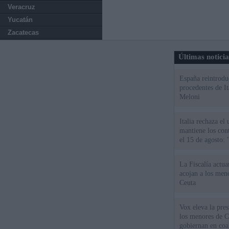
Veracruz
Yucatán
Zacatecas
Últimas notici
España reintroduc
procedentes de It
Meloni
Italia rechaza e
mantiene los cont
el 15 de agosto:
La Fiscalía actu
acojan a los meno
Ceuta
Vox eleva la pres
los menores de C
gobiernan en coa