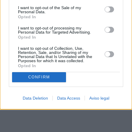
solo a este sitio web. Puede cambiar sus preferencias en
I want to opt-out of the Sale of my
cualquier momento entrando de nuevo en este sitio web o
Personal Data.
visitando nuestra política de privacidad.
Opted In
I want to opt-out of processing my
Personal Data for Targeted Advertising.
Opted In
I want to opt-out of Collection, Use,
Retention, Sale, and/or Sharing of my
Personal Data that Is Unrelated with the
Purposes for which it was collected.
Opted In
CONFIRM
Data Deletion
Data Access
Aviso legal