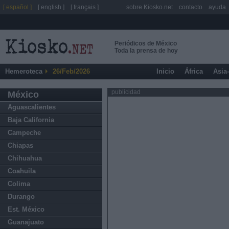
[ español ]
[ english ]
[ français ]
sobre Kiosko.net
contacto
ayuda
Periódicos de México
Toda la prensa de hoy
Hemeroteca
26/Feb/2026
Inicio
África
Asia
publicidad
México
Aguascalientes
Baja California
Campeche
Chiapas
Chihuahua
Coahuila
Colima
Durango
Est. México
Guanajuato