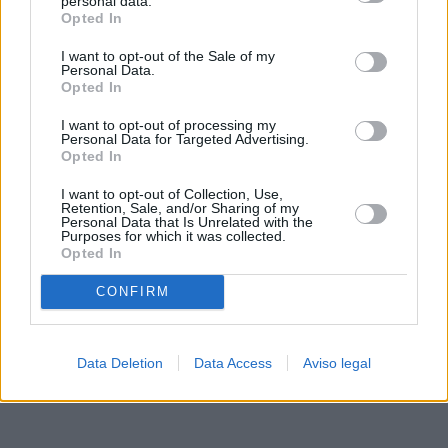
personal data.
rechazar tal procesamiento. Sus preferencias se aplicarán
Opted In
solo a este sitio web. Puede cambiar sus preferencias en
I want to opt-out of the Sale of my
cualquier momento entrando de nuevo en este sitio web o
Personal Data.
visitando nuestra política de privacidad.
Opted In
I want to opt-out of processing my
Personal Data for Targeted Advertising.
Opted In
I want to opt-out of Collection, Use,
Retention, Sale, and/or Sharing of my
Personal Data that Is Unrelated with the
Purposes for which it was collected.
Opted In
CONFIRM
Data Deletion
Data Access
Aviso legal