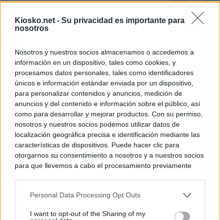
Italia: “Es ridíc
Kiosko.net -
Su privacidad es importante para
"Solo necesitamo
nosotros
Ceuta de Mohamed
peor crisis huma
Nosotros y nuestros socios almacenamos o accedemos a
información en un dispositivo, tales como cookies, y
Sánchez responde
procesamos datos personales, tales como identificadores
únicos e información estándar enviada por un dispositivo,
para personalizar contenidos y anuncios, medición de
© Kiosko.net
Aviso Legal
Privacidad y Cookies
anuncios y del contenido e información sobre el público, así
como para desarrollar y mejorar productos. Con su permiso,
nosotros y nuestros socios podemos utilizar datos de
localización geográfica precisa e identificación mediante las
características de dispositivos. Puede hacer clic para
otorgarnos su consentimiento a nosotros y a nuestros socios
para que llevemos a cabo el procesamiento previamente
descrito. De forma alternativa, puede acceder a información
más detallada y cambiar sus preferencias antes de otorgar o
Personal Data Processing Opt Outs
negar su consentimiento. Tenga en cuenta que algún
procesamiento de sus datos personales puede no requerir
I want to opt-out of the Sharing of my
de su consentimiento, pero usted tiene el derecho de