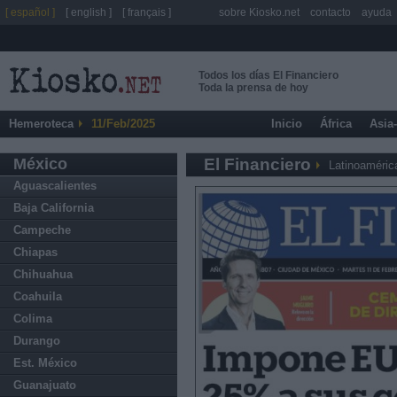
[ español ]
[ english ]
[ français ]
sobre Kiosko.net
contacto
ayuda
Todos los días El Financiero
Toda la prensa de hoy
Hemeroteca
11/Feb/2025
Inicio
África
Asia
México
El Financiero
Latinoaméric
Aguascalientes
Baja California
Campeche
Chiapas
Chihuahua
Coahuila
Colima
Durango
Est. México
Guanajuato