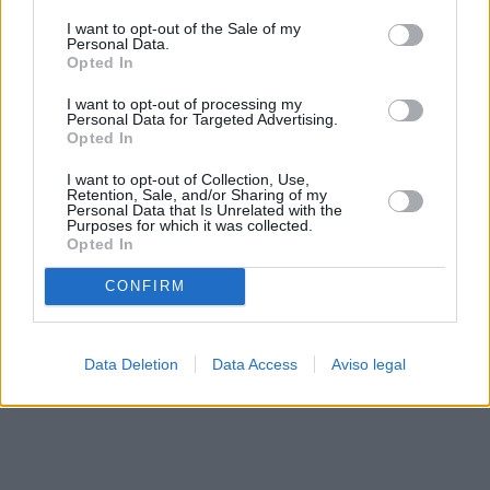
solo a este sitio web. Puede cambiar sus preferencias en
I want to opt-out of the Sale of my
cualquier momento entrando de nuevo en este sitio web o
Personal Data.
visitando nuestra política de privacidad.
Opted In
I want to opt-out of processing my
Personal Data for Targeted Advertising.
Opted In
I want to opt-out of Collection, Use,
Retention, Sale, and/or Sharing of my
Personal Data that Is Unrelated with the
Purposes for which it was collected.
Opted In
CONFIRM
Data Deletion
Data Access
Aviso legal