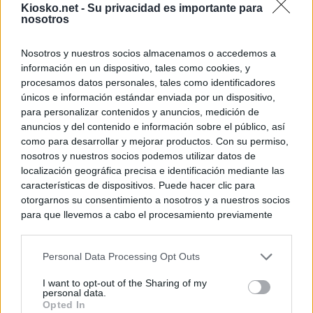
Kiosko.net -
Su privacidad es importante para
nosotros
Nosotros y nuestros socios almacenamos o accedemos a
información en un dispositivo, tales como cookies, y
procesamos datos personales, tales como identificadores
únicos e información estándar enviada por un dispositivo,
para personalizar contenidos y anuncios, medición de
anuncios y del contenido e información sobre el público, así
como para desarrollar y mejorar productos. Con su permiso,
nosotros y nuestros socios podemos utilizar datos de
localización geográfica precisa e identificación mediante las
características de dispositivos. Puede hacer clic para
otorgarnos su consentimiento a nosotros y a nuestros socios
para que llevemos a cabo el procesamiento previamente
descrito. De forma alternativa, puede acceder a información
más detallada y cambiar sus preferencias antes de otorgar o
Personal Data Processing Opt Outs
negar su consentimiento. Tenga en cuenta que algún
procesamiento de sus datos personales puede no requerir
I want to opt-out of the Sharing of my
de su consentimiento, pero usted tiene el derecho de
personal data.
rechazar tal procesamiento. Sus preferencias se aplicarán
Opted In