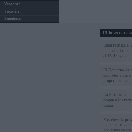
Veracruz
Yucatán
Zacatecas
Últimas notici
Italia rechaza e
mantiene los cont
el 15 de agosto:
El Gobierno da un
controles a viaj
proporcionales"
La Fiscalía actu
acojan a los meno
Ceuta
Vox eleva la pres
los menores de C
gobiernan en coa