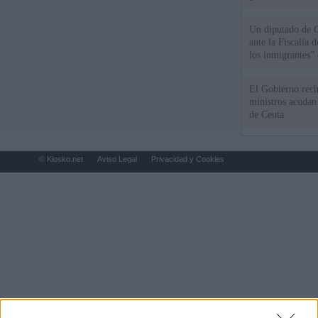
Un diputado de 
ante la Fiscalía 
los inmigrantes”
El Gobierno rech
ministros acudan 
de Ceuta
© Kiosko.net
Aviso Legal
Privacidad y Cookies