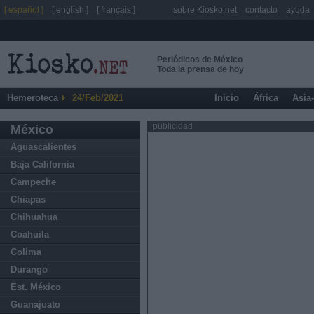
[ español ]
[ english ]
[ français ]
sobre Kiosko.net
contacto
ayuda
Periódicos de México
Toda la prensa de hoy
Hemeroteca
24/Feb/2021
Inicio
África
Asia
publicidad
México
Aguascalientes
Baja California
Campeche
Chiapas
Chihuahua
Coahuila
Colima
Durango
Est. México
Guanajuato