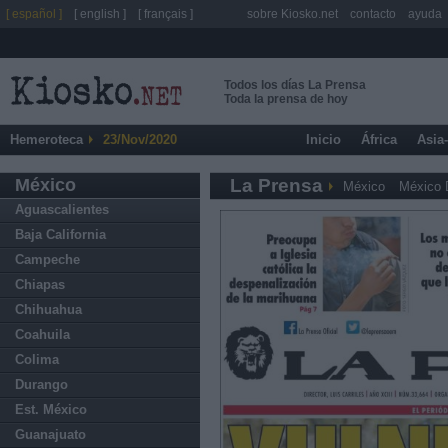
[ español ]
[ english ]
[ français ]
sobre Kiosko.net
contacto
ayuda
Todos los días La Prensa
Toda la prensa de hoy
Hemeroteca
23/Nov/2020
Inicio
África
Asia
México
La Prensa
México
México 
Aguascalientes
Baja California
Campeche
Chiapas
Chihuahua
Coahuila
Colima
Durango
Est. México
Guanajuato