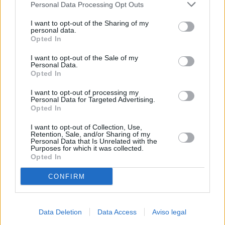
Personal Data Processing Opt Outs
negar su consentimiento. Tenga en cuenta que algún
procesamiento de sus datos personales puede no requerir
I want to opt-out of the Sharing of my
de su consentimiento, pero usted tiene el derecho de
personal data.
rechazar tal procesamiento. Sus preferencias se aplicarán
Opted In
solo a este sitio web. Puede cambiar sus preferencias en
I want to opt-out of the Sale of my
cualquier momento entrando de nuevo en este sitio web o
Personal Data.
visitando nuestra política de privacidad.
Opted In
I want to opt-out of processing my
Personal Data for Targeted Advertising.
Opted In
I want to opt-out of Collection, Use,
Retention, Sale, and/or Sharing of my
Personal Data that Is Unrelated with the
Purposes for which it was collected.
Opted In
CONFIRM
Data Deletion
Data Access
Aviso legal