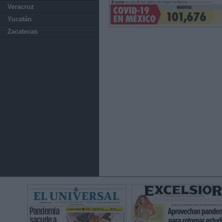
Veracruz
Yucatán
Zacatecas