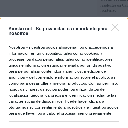
Más de 800.000 t
residentes en Can
fronterizo
Qué hay detrás d
Kiosko.net -
Su privacidad es importante para
España por la cri
nosotros
Sira Rego: "Es i
Nosotros y nuestros socios almacenamos o accedemos a
personas se muev
información en un dispositivo, tales como cookies, y
algo"
procesamos datos personales, tales como identificadores
únicos e información estándar enviada por un dispositivo,
para personalizar contenidos y anuncios, medición de
© Kiosko.net
Aviso Legal
Privacidad y Cookies
anuncios y del contenido e información sobre el público, así
como para desarrollar y mejorar productos. Con su permiso,
nosotros y nuestros socios podemos utilizar datos de
localización geográfica precisa e identificación mediante las
características de dispositivos. Puede hacer clic para
otorgarnos su consentimiento a nosotros y a nuestros socios
para que llevemos a cabo el procesamiento previamente
descrito. De forma alternativa, puede acceder a información
más detallada y cambiar sus preferencias antes de otorgar o