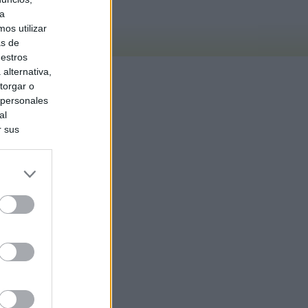
ra
os utilizar
as de
uestros
alternativa,
torgar o
 personales
al
r sus
do nuestra