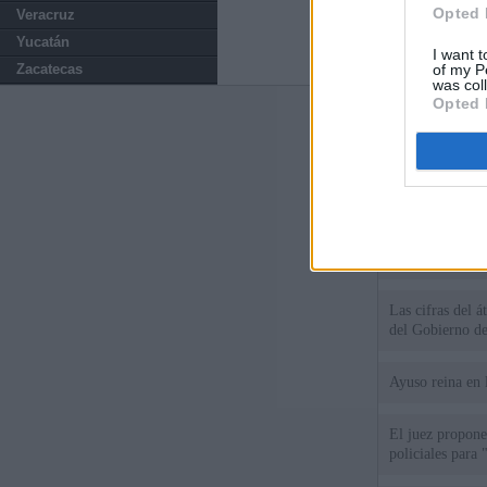
Opted 
Veracruz
Yucatán
I want t
of my P
Zacatecas
was col
Opted 
Últimas notic
El consejero al
que Madrid no ti
El Gobierno de 
Chamberí a ayud
Las cifras del á
del Gobierno d
Ayuso reina en 
El juez propone 
policiales para 