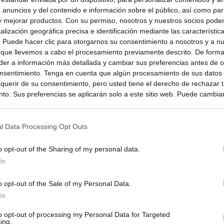
 anuncios y del contenido e información sobre el público, así como pa
 y mejorar productos. Con su permiso, nosotros y nuestros socios podem
alización geográfica precisa e identificación mediante las característic
s. Puede hacer clic para otorgarnos su consentimiento a nosotros y a n
 que llevemos a cabo el procesamiento previamente descrito. De forma 
er a información más detallada y cambiar sus preferencias antes de o
nsentimiento. Tenga en cuenta que algún procesamiento de sus datos
querir de su consentimiento, pero usted tiene el derecho de rechazar t
to. Sus preferencias se aplicarán solo a este sitio web. Puede cambia
s en cualquier momento entrando de nuevo en este sitio web o visitan
privacidad.
l Data Processing Opt Outs
o opt-out of the Sharing of my personal data.
In
o opt-out of the Sale of my Personal Data.
In
to opt-out of processing my Personal Data for Targeted
ing.