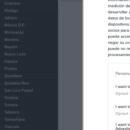
Guerrero
medición de
Hidalgo
desarrollar
datos de loc
Jalisco
dispositivo
México D.F.
socios para
Michoacán
puede acced
Morelos
negar su co
Nayarit
puede no re
Nuevo León
procesamien
preferencia
Oaxaca
política de 
Puebla
Persona
Querétaro
Quintana Roo
I want t
San Luis Potosí
Opted 
Sinaloa
Sonora
I want t
Tabasco
Opted 
Tamaulipas
I want 
Tlaxcala
Advertis