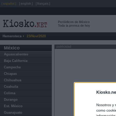
[ español ]
[ english ]
[ français ]
Periódicos de México
Toda la prensa de hoy
Hemeroteca
23/Nov/2020
publicidad
México
Aguascalientes
Baja California
Campeche
Chiapas
Chihuahua
Coahuila
Kiosko.ne
Colima
Durango
Nosotros y 
Est. México
como cookie
Guanajuato
información