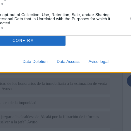
In
o opt-out of Collection, Use, Retention, Sale, and/or Sharing
ersonal Data that Is Unrelated with the Purposes for which it
lected.
In
ias
SO
CONFIRM
Kio
 que Ayuso señaló por la compra del ático: "Lo que no se dice es
ene residencia oficial para la presidenta"
Nav
del
Data Deletion
Data Access
Aviso legal
Ayuso no puede destinar directamente la venta del ático de
SÍ
as por los incendios
tico: de los honorarios de la inmobiliaria a la estimación de venta
e Ayuso
la era de la impunidad
juzgar a la alcaldesa de Alcalá por la filtración de informes
"salvar a la jefa" Ayuso