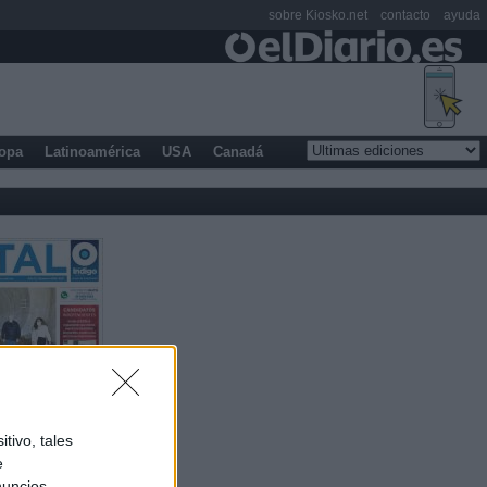
sobre Kiosko.net
contacto
ayuda
opa
Latinoamérica
USA
Canadá
tivo, tales
e
nuncios,