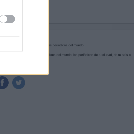
BRE KIOSKO.NET
sko.net
es la puerta de entrada a los periódicos del mundo.
ega por las portadas de los periódicos del mundo: los periódicos de tu ciudad, de tu país o
 otro extremo del mundo.
GUENOS