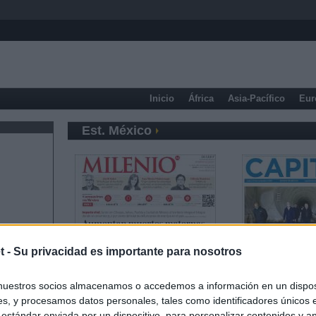
Inicio
África
Asia-Pacífico
Eur
Est. México
t -
Su privacidad es importante para nosotros
nuestros socios almacenamos o accedemos a información en un disposi
s, y procesamos datos personales, tales como identificadores únicos 
 estándar enviada por un dispositivo, para personalizar contenidos y a