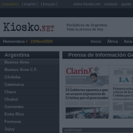
[ español ]
[ english ]
[ français ]
sobre Kiosko.net
contacto
ayuda
Periódicos de Argentina
Toda la prensa de hoy
Hemeroteca
23/Nov/2020
Inicio
África
Asia
Argentina
Prensa de Información G
Buenos Aires
Buenos Aires C.F.
Córdoba
Catamarca
Chaco
Chubut
Corrientes
Entre Ríos
Formosa
Jujuy
publicidad