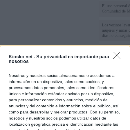
El uso personal d
Comunidad de M
Los vecinos leva
mujeres y niñas 
días no consegu
Meloni denuncia 
mientras llama a
Kiosko.net -
Su privacidad es importante para
para Italia con 
nosotros
España tiene cas
Nosotros y nuestros socios almacenamos o accedemos a
principales, un 3
información en un dispositivo, tales como cookies, y
procesamos datos personales, tales como identificadores
únicos e información estándar enviada por un dispositivo,
© Kiosko.net
Aviso Legal
Privacidad y Cookies
para personalizar contenidos y anuncios, medición de
anuncios y del contenido e información sobre el público, así
como para desarrollar y mejorar productos. Con su permiso,
nosotros y nuestros socios podemos utilizar datos de
localización geográfica precisa e identificación mediante las