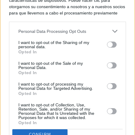
características de dispositivos. Puede hacer clic para
otorgarnos su consentimiento a nosotros y a nuestros socios
para que llevemos a cabo el procesamiento previamente
descrito. De forma alternativa, puede acceder a información
más detallada y cambiar sus preferencias antes de otorgar o
Personal Data Processing Opt Outs
negar su consentimiento. Tenga en cuenta que algún
procesamiento de sus datos personales puede no requerir
I want to opt-out of the Sharing of my
de su consentimiento, pero usted tiene el derecho de
personal data.
rechazar tal procesamiento. Sus preferencias se aplicarán
Opted In
solo a este sitio web. Puede cambiar sus preferencias en
I want to opt-out of the Sale of my
cualquier momento entrando de nuevo en este sitio web o
Personal Data.
visitando nuestra política de privacidad.
Opted In
I want to opt-out of processing my
Personal Data for Targeted Advertising.
Opted In
I want to opt-out of Collection, Use,
Retention, Sale, and/or Sharing of my
Personal Data that Is Unrelated with the
Purposes for which it was collected.
Opted In
CONFIRM