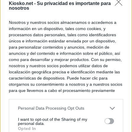
Kiosko.net -
Su privacidad es importante para
nosotros
© Kiosko.net
Aviso Legal
Privacidad y Cookies
Nosotros y nuestros socios almacenamos o accedemos a
información en un dispositivo, tales como cookies, y
procesamos datos personales, tales como identificadores
únicos e información estándar enviada por un dispositivo,
para personalizar contenidos y anuncios, medición de
anuncios y del contenido e información sobre el público, así
como para desarrollar y mejorar productos. Con su permiso,
nosotros y nuestros socios podemos utilizar datos de
localización geográfica precisa e identificación mediante las
características de dispositivos. Puede hacer clic para
otorgarnos su consentimiento a nosotros y a nuestros socios
para que llevemos a cabo el procesamiento previamente
descrito. De forma alternativa, puede acceder a información
más detallada y cambiar sus preferencias antes de otorgar o
Personal Data Processing Opt Outs
negar su consentimiento. Tenga en cuenta que algún
procesamiento de sus datos personales puede no requerir
I want to opt-out of the Sharing of my
de su consentimiento, pero usted tiene el derecho de
personal data.
rechazar tal procesamiento. Sus preferencias se aplicarán
Opted In