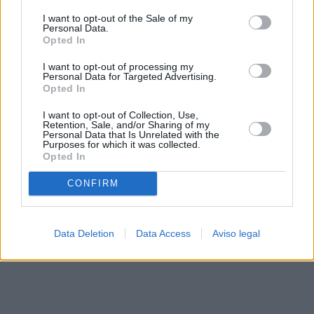
solo a este sitio web. Puede cambiar sus preferencias en
I want to opt-out of the Sale of my
cualquier momento entrando de nuevo en este sitio web o
Personal Data.
visitando nuestra política de privacidad.
Opted In
I want to opt-out of processing my
Personal Data for Targeted Advertising.
Opted In
I want to opt-out of Collection, Use,
Retention, Sale, and/or Sharing of my
Personal Data that Is Unrelated with the
Purposes for which it was collected.
Opted In
CONFIRM
Data Deletion
Data Access
Aviso legal