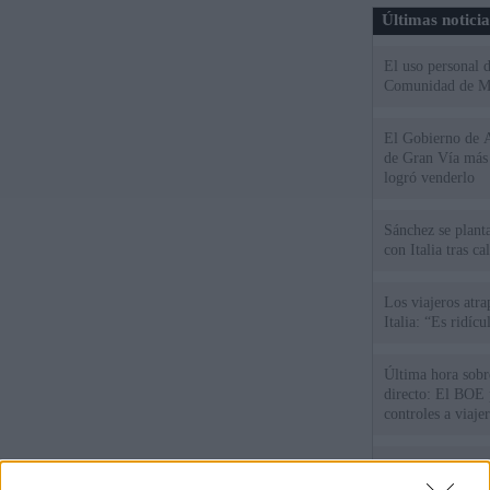
Últimas notici
El uso personal d
Comunidad de M
El Gobierno de A
de Gran Vía más
logró venderlo
Sánchez se plant
con Italia tras c
Los viajeros atra
Italia: “Es ridíc
Última hora sobre
directo: El BOE p
controles a viaje
tacha de "incomp
Sánchez responde