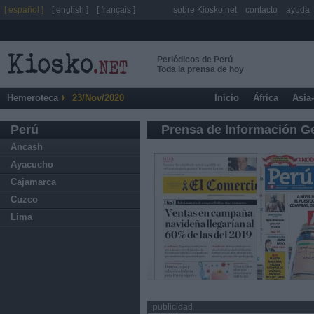
[ español ]
[ english ]
[ français ]
sobre Kiosko.net
contacto
ayuda
Periódicos de Perú
Toda la prensa de hoy
Hemeroteca
23/Nov/2020
Inicio
África
Asia
Perú
Prensa de Información G
Ancash
Ayacucho
Cajamarca
Cuzco
Lima
publicidad