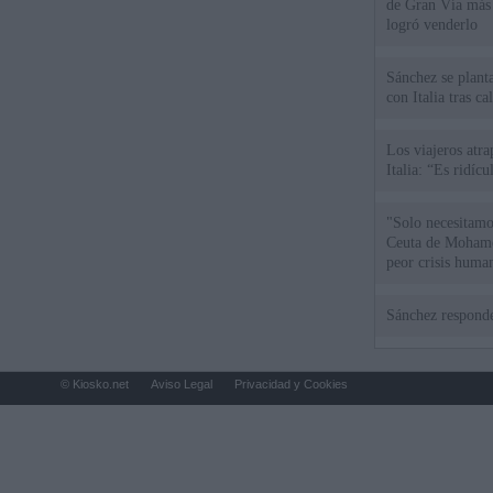
de Gran Vía más
logró venderlo
Sánchez se plant
con Italia tras c
Los viajeros atra
Italia: “Es ridíc
"Solo necesitamo
Ceuta de Mohamed
peor crisis huma
Sánchez responde
© Kiosko.net
Aviso Legal
Privacidad y Cookies