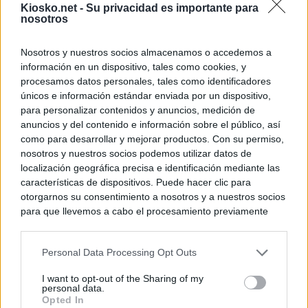
Kiosko.net -
Su privacidad es importante para
nosotros
Nosotros y nuestros socios almacenamos o accedemos a
información en un dispositivo, tales como cookies, y
procesamos datos personales, tales como identificadores
únicos e información estándar enviada por un dispositivo,
para personalizar contenidos y anuncios, medición de
anuncios y del contenido e información sobre el público, así
como para desarrollar y mejorar productos. Con su permiso,
nosotros y nuestros socios podemos utilizar datos de
localización geográfica precisa e identificación mediante las
características de dispositivos. Puede hacer clic para
otorgarnos su consentimiento a nosotros y a nuestros socios
para que llevemos a cabo el procesamiento previamente
descrito. De forma alternativa, puede acceder a información
más detallada y cambiar sus preferencias antes de otorgar o
Personal Data Processing Opt Outs
negar su consentimiento. Tenga en cuenta que algún
procesamiento de sus datos personales puede no requerir
I want to opt-out of the Sharing of my
de su consentimiento, pero usted tiene el derecho de
personal data.
rechazar tal procesamiento. Sus preferencias se aplicarán
Opted In