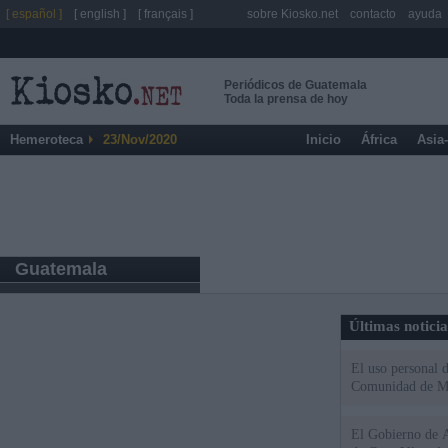
[ español ]
[ english ]
[ français ]
sobre Kiosko.net
contacto
ayuda
Periódicos de Guatemala
Toda la prensa de hoy
Hemeroteca
23/Nov/2020
Inicio
África
Asia
Guatemala
Últimas notici
El uso personal d
Comunidad de M
El Gobierno de A