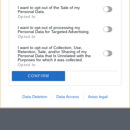
solo a este sitio web. Puede cambiar sus preferencias en
I want to opt-out of the Sale of my
cualquier momento entrando de nuevo en este sitio web o
Personal Data.
visitando nuestra política de privacidad.
Opted In
I want to opt-out of processing my
Personal Data for Targeted Advertising.
Opted In
I want to opt-out of Collection, Use,
Retention, Sale, and/or Sharing of my
Personal Data that Is Unrelated with the
Purposes for which it was collected.
Opted In
CONFIRM
Data Deletion
Data Access
Aviso legal