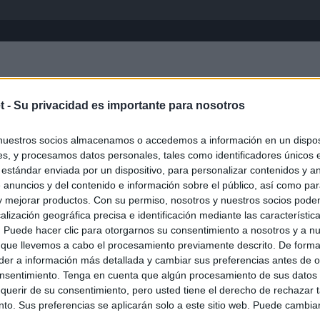
Inicio
África
Asia-Pacífico
Eur
t -
Su privacidad es importante para nosotros
nuestros socios almacenamos o accedemos a información en un disposi
s, y procesamos datos personales, tales como identificadores únicos 
 estándar enviada por un dispositivo, para personalizar contenidos y a
 anuncios y del contenido e información sobre el público, así como pa
 y mejorar productos. Con su permiso, nosotros y nuestros socios podem
alización geográfica precisa e identificación mediante las característic
s. Puede hacer clic para otorgarnos su consentimiento a nosotros y a n
ias
SO
 que llevemos a cabo el procesamiento previamente descrito. De forma 
er a información más detallada y cambiar sus preferencias antes de o
Kio
 la alerta en Ceuta y estrecha la coordinación con Marruecos
nsentimiento. Tenga en cuenta que algún procesamiento de sus datos
adas a cruzar la frontera
Nav
querir de su consentimiento, pero usted tiene el derecho de rechazar t
del
to. Sus preferencias se aplicarán solo a este sitio web. Puede cambia
an?": dentro de los grupos de WhatsApp, Facebook e Instagram
SÍ