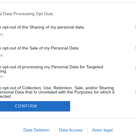
s en cualquier momento entrando de nuevo en este sitio web o visitan
n nuevo cruce a Ceuta desde Marruecos para el 15 de agosto
privacidad.
l Data Processing Opt Outs
esión sobre el PP por la acogida de los menores de Ceuta en las
e gobiernan en coalición
o opt-out of the Sharing of my personal data.
In
iar a los menores migrantes
o opt-out of the Sale of my Personal Data.
rices y ADN: dentro de la oficina que busca a los desaparecidos de
In
euta
to opt-out of processing my Personal Data for Targeted
cándalo Púnica y refugio de cargos del PP: así es la empresa
ing.
pró el ático de Ayuso
In
o opt-out of Collection, Use, Retention, Sale, and/or Sharing
ersonal Data that Is Unrelated with the Purposes for which it
lected.
In
CONFIRM
Data Deletion
Data Access
Aviso legal