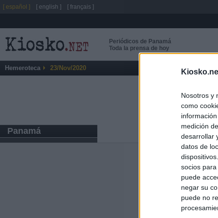
[ español ]
[ english ]
[ français ]
Periódicos de Panamá
Toda la prensa de hoy
Hemeroteca
23/Nov/2020
Kiosko.ne
Nosotros y 
como cookie
información
medición de
Panamá
desarrollar
datos de loc
dispositivo
Últimas notic
socios para
puede acced
España mantiene
negar su co
tras nuevas llam
puede no re
procesamien
"¿Cuál es el pl