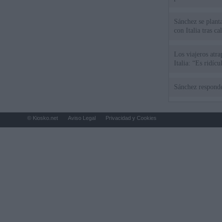
Sánchez se plant
con Italia tras c
Los viajeros atra
Italia: “Es ridíc
Sánchez responde
© Kiosko.net
Aviso Legal
Privacidad y Cookies