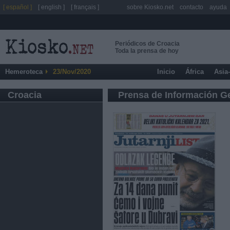
[ español ]
[ english ]
[ français ]
sobre Kiosko.net
contacto
ayuda
Periódicos de Croacia
Toda la prensa de hoy
Hemeroteca
23/Nov/2020
Inicio
África
Asia
Croacia
Prensa de Información G