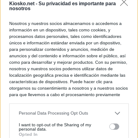
Kiosko.net -
Su privacidad es importante para
nosotros
Nosotros y nuestros socios almacenamos o accedemos a
información en un dispositivo, tales como cookies, y
procesamos datos personales, tales como identificadores
únicos e información estándar enviada por un dispositivo,
para personalizar contenidos y anuncios, medición de
anuncios y del contenido e información sobre el público, así
como para desarrollar y mejorar productos. Con su permiso,
nosotros y nuestros socios podemos utilizar datos de
localización geográfica precisa e identificación mediante las
características de dispositivos. Puede hacer clic para
otorgarnos su consentimiento a nosotros y a nuestros socios
para que llevemos a cabo el procesamiento previamente
descrito. De forma alternativa, puede acceder a información
más detallada y cambiar sus preferencias antes de otorgar o
Personal Data Processing Opt Outs
negar su consentimiento. Tenga en cuenta que algún
procesamiento de sus datos personales puede no requerir
I want to opt-out of the Sharing of my
de su consentimiento, pero usted tiene el derecho de
personal data.
rechazar tal procesamiento. Sus preferencias se aplicarán
Opted In