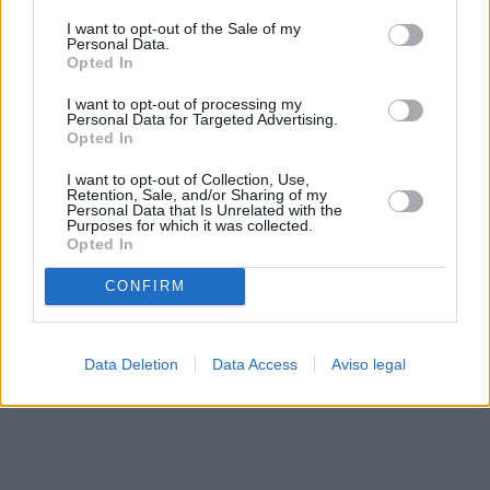
solo a este sitio web. Puede cambiar sus preferencias en
I want to opt-out of the Sale of my
cualquier momento entrando de nuevo en este sitio web o
Personal Data.
visitando nuestra política de privacidad.
Opted In
I want to opt-out of processing my
Personal Data for Targeted Advertising.
Opted In
I want to opt-out of Collection, Use,
Retention, Sale, and/or Sharing of my
Personal Data that Is Unrelated with the
Purposes for which it was collected.
Opted In
CONFIRM
Data Deletion
Data Access
Aviso legal