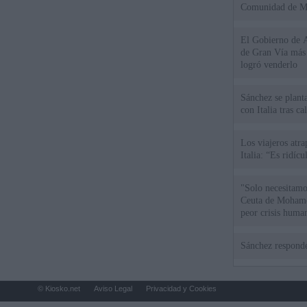
Comunidad de M
El Gobierno de A
de Gran Vía más
logró venderlo
Sánchez se plant
con Italia tras c
Los viajeros atra
Italia: “Es ridíc
"Solo necesitamo
Ceuta de Mohamed
peor crisis huma
Sánchez responde
© Kiosko.net
Aviso Legal
Privacidad y Cookies