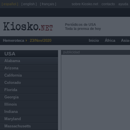
[ español ]
[ english ]
[ français ]
sobre Kiosko.net
contacto
ayuda
Periódicos de USA
Toda la prensa de hoy
Hemeroteca
23/Nov/2020
Inicio
África
Asia
publicidad
USA
Alabama
Arizona
California
Colorado
Florida
Georgia
Illinois
Indiana
Maryland
Massachusetts