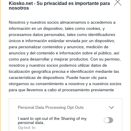
Kiosko.net -
Su privacidad es importante para
nosotros
Nosotros y nuestros socios almacenamos o accedemos a
información en un dispositivo, tales como cookies, y
procesamos datos personales, tales como identificadores
únicos e información estándar enviada por un dispositivo,
para personalizar contenidos y anuncios, medición de
anuncios y del contenido e información sobre el público, así
como para desarrollar y mejorar productos. Con su permiso,
nosotros y nuestros socios podemos utilizar datos de
localización geográfica precisa e identificación mediante las
características de dispositivos. Puede hacer clic para
otorgarnos su consentimiento a nosotros y a nuestros socios
para que llevemos a cabo el procesamiento previamente
descrito. De forma alternativa, puede acceder a información
más detallada y cambiar sus preferencias antes de otorgar o
Personal Data Processing Opt Outs
negar su consentimiento. Tenga en cuenta que algún
procesamiento de sus datos personales puede no requerir
I want to opt-out of the Sharing of my
de su consentimiento, pero usted tiene el derecho de
personal data.
rechazar tal procesamiento. Sus preferencias se aplicarán
Opted In