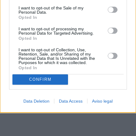
solo a este sitio web. Puede cambiar sus preferencias en
I want to opt-out of the Sale of my
cualquier momento entrando de nuevo en este sitio web o
Personal Data.
visitando nuestra política de privacidad.
Opted In
I want to opt-out of processing my
Personal Data for Targeted Advertising.
Opted In
I want to opt-out of Collection, Use,
Retention, Sale, and/or Sharing of my
Personal Data that Is Unrelated with the
Purposes for which it was collected.
Opted In
CONFIRM
Data Deletion
Data Access
Aviso legal