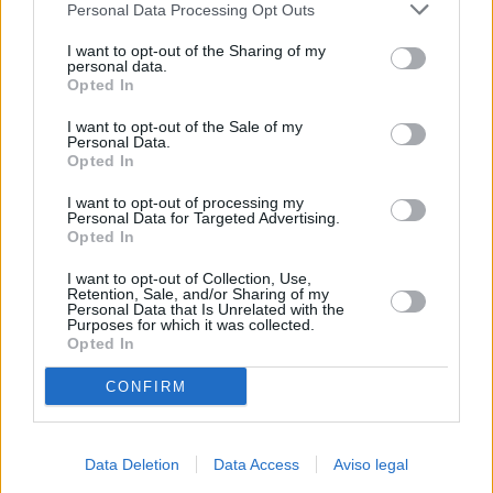
Personal Data Processing Opt Outs
negar su consentimiento. Tenga en cuenta que algún
procesamiento de sus datos personales puede no requerir
I want to opt-out of the Sharing of my
de su consentimiento, pero usted tiene el derecho de
personal data.
rechazar tal procesamiento. Sus preferencias se aplicarán
Opted In
solo a este sitio web. Puede cambiar sus preferencias en
I want to opt-out of the Sale of my
cualquier momento entrando de nuevo en este sitio web o
Personal Data.
visitando nuestra política de privacidad.
Opted In
I want to opt-out of processing my
Personal Data for Targeted Advertising.
Opted In
I want to opt-out of Collection, Use,
Retention, Sale, and/or Sharing of my
Personal Data that Is Unrelated with the
Purposes for which it was collected.
Opted In
CONFIRM
Data Deletion
Data Access
Aviso legal