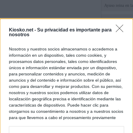
Ayuso reina en l
El juez propone j
la filtración de i
Kiosko.net -
Su privacidad es importante para
jefa" Ayuso
nosotros
"¿Cuál es el plan
Nosotros y nuestros socios almacenamos o accedemos a
WhatsApp, Faceb
información en un dispositivo, tales como cookies, y
un nuevo cruce a
15 de agosto
procesamos datos personales, tales como identificadores
únicos e información estándar enviada por un dispositivo,
para personalizar contenidos y anuncios, medición de
© Kiosko.net
Aviso Legal
Privacidad y Cookies
anuncios y del contenido e información sobre el público, así
como para desarrollar y mejorar productos. Con su permiso,
nosotros y nuestros socios podemos utilizar datos de
localización geográfica precisa e identificación mediante las
características de dispositivos. Puede hacer clic para
otorgarnos su consentimiento a nosotros y a nuestros socios
para que llevemos a cabo el procesamiento previamente
descrito. De forma alternativa, puede acceder a información
más detallada y cambiar sus preferencias antes de otorgar o