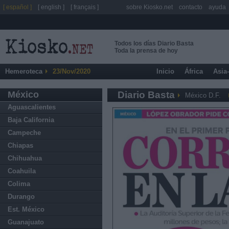
[ español ]
[ english ]
[ français ]
sobre Kiosko.net
contacto
ayuda
Todos los días Diario Basta
Toda la prensa de hoy
Hemeroteca
23/Nov/2020
Inicio
África
Asia
México
Diario Basta
México D.F.
Aguascalientes
Baja California
Campeche
Chiapas
Chihuahua
Coahuila
Colima
Durango
Est. México
Guanajuato