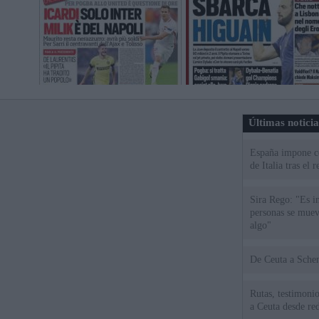
Últimas notici
España impone co
de Italia tras el
Sira Rego: "Es i
personas se muev
algo"
De Ceu
Rutas, testimonio
a Ceuta desde red