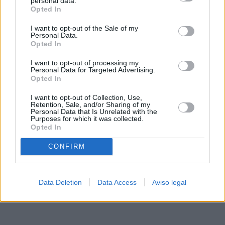
personal data.
rechazar tal procesamiento. Sus preferencias se aplicarán
Opted In
solo a este sitio web. Puede cambiar sus preferencias en
I want to opt-out of the Sale of my
cualquier momento entrando de nuevo en este sitio web o
Personal Data.
visitando nuestra política de privacidad.
Opted In
I want to opt-out of processing my
Personal Data for Targeted Advertising.
Opted In
I want to opt-out of Collection, Use,
Retention, Sale, and/or Sharing of my
Personal Data that Is Unrelated with the
Purposes for which it was collected.
Opted In
CONFIRM
Data Deletion
Data Access
Aviso legal