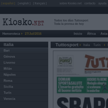
[ español ]
[ english ]
[ français ]
sobre Kiosko.net
contacto
ayuda
Todos los días Tuttosport
Toda la prensa de hoy
Hemeroteca
27/Jul/2016
Inicio
África
Asia
Italia
Tuttosport
Italia
Turín
Bari
Génova
Livorno
Milán
Nápoles
Roma
Sicilia
Turín
Venecia