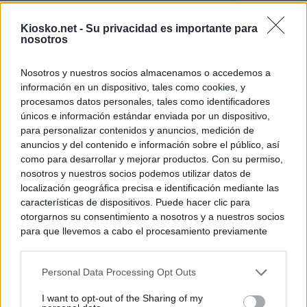
La Comunidad de 
Kiosko.net -
Su privacidad es importante para
de lujo de Chamb
nosotros
La Comunidad de
Nosotros y nuestros socios almacenamos o accedemos a
euros el diseño d
información en un dispositivo, tales como cookies, y
Puerta del Sol
procesamos datos personales, tales como identificadores
únicos e información estándar enviada por un dispositivo,
para personalizar contenidos y anuncios, medición de
© Kiosko.net
Aviso Legal
Privacidad y Cookies
anuncios y del contenido e información sobre el público, así
como para desarrollar y mejorar productos. Con su permiso,
nosotros y nuestros socios podemos utilizar datos de
localización geográfica precisa e identificación mediante las
características de dispositivos. Puede hacer clic para
otorgarnos su consentimiento a nosotros y a nuestros socios
para que llevemos a cabo el procesamiento previamente
descrito. De forma alternativa, puede acceder a información
más detallada y cambiar sus preferencias antes de otorgar o
Personal Data Processing Opt Outs
negar su consentimiento. Tenga en cuenta que algún
procesamiento de sus datos personales puede no requerir
I want to opt-out of the Sharing of my
de su consentimiento, pero usted tiene el derecho de