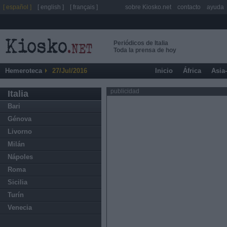
[ español ]
[ english ]
[ français ]
sobre Kiosko.net
contacto
ayuda
Periódicos de Italia
Toda la prensa de hoy
Hemeroteca
27/Jul/2016
Inicio
África
Asia
publicidad
Italia
Bari
Génova
Livorno
Milán
Nápoles
Roma
Sicilia
Turín
Venecia