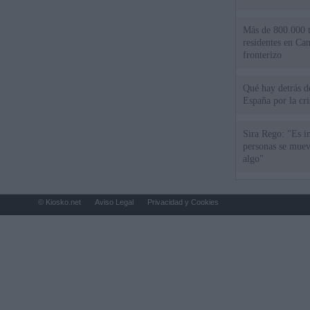
Más de 800.000 t
residentes en Can
fronterizo
Qué hay detrás d
España por la cri
Sira Rego: "Es i
personas se muev
algo"
© Kiosko.net
Aviso Legal
Privacidad y Cookies