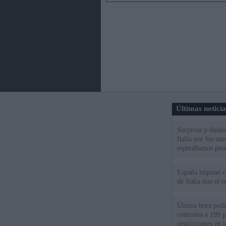
Últimas notici
Sorpresa y dudas 
Italia por los nu
esperábamos peo
España impone co
de Italia tras el
Última hora polít
controles a 199 p
restricciones en l