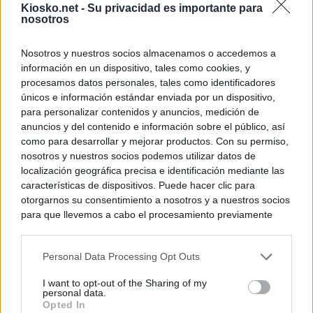
Kiosko.net -
Su privacidad es importante para
nosotros
Nosotros y nuestros socios almacenamos o accedemos a
información en un dispositivo, tales como cookies, y
procesamos datos personales, tales como identificadores
únicos e información estándar enviada por un dispositivo,
para personalizar contenidos y anuncios, medición de
anuncios y del contenido e información sobre el público, así
como para desarrollar y mejorar productos. Con su permiso,
nosotros y nuestros socios podemos utilizar datos de
localización geográfica precisa e identificación mediante las
características de dispositivos. Puede hacer clic para
otorgarnos su consentimiento a nosotros y a nuestros socios
para que llevemos a cabo el procesamiento previamente
descrito. De forma alternativa, puede acceder a información
más detallada y cambiar sus preferencias antes de otorgar o
Personal Data Processing Opt Outs
negar su consentimiento. Tenga en cuenta que algún
procesamiento de sus datos personales puede no requerir
I want to opt-out of the Sharing of my
de su consentimiento, pero usted tiene el derecho de
personal data.
rechazar tal procesamiento. Sus preferencias se aplicarán
Opted In