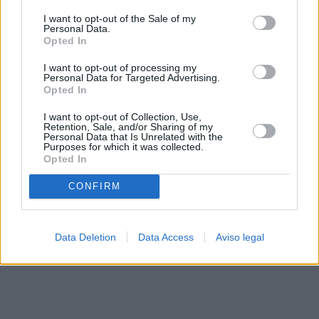
solo a este sitio web. Puede cambiar sus preferencias en
I want to opt-out of the Sale of my
cualquier momento entrando de nuevo en este sitio web o
Personal Data.
visitando nuestra política de privacidad.
Opted In
I want to opt-out of processing my
Personal Data for Targeted Advertising.
Opted In
I want to opt-out of Collection, Use,
Retention, Sale, and/or Sharing of my
Personal Data that Is Unrelated with the
Purposes for which it was collected.
Opted In
CONFIRM
Data Deletion
Data Access
Aviso legal