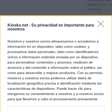
Más de 800.000 t
residentes en Can
fronterizo
Qué hay detrás d
Kiosko.net -
Su privacidad es importante para
España por la cri
nosotros
Sira Rego: "Es i
Nosotros y nuestros socios almacenamos o accedemos a
personas se muev
información en un dispositivo, tales como cookies, y
algo"
procesamos datos personales, tales como identificadores
únicos e información estándar enviada por un dispositivo,
para personalizar contenidos y anuncios, medición de
© Kiosko.net
Aviso Legal
Privacidad y Cookies
anuncios y del contenido e información sobre el público, así
como para desarrollar y mejorar productos. Con su permiso,
nosotros y nuestros socios podemos utilizar datos de
localización geográfica precisa e identificación mediante las
características de dispositivos. Puede hacer clic para
otorgarnos su consentimiento a nosotros y a nuestros socios
para que llevemos a cabo el procesamiento previamente
descrito. De forma alternativa, puede acceder a información
más detallada y cambiar sus preferencias antes de otorgar o