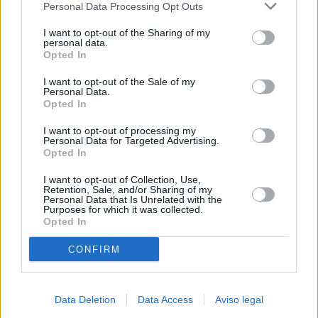
Personal Data Processing Opt Outs
negar su consentimiento. Tenga en cuenta que algún
procesamiento de sus datos personales puede no requerir
I want to opt-out of the Sharing of my
de su consentimiento, pero usted tiene el derecho de
personal data.
rechazar tal procesamiento. Sus preferencias se aplicarán
Opted In
solo a este sitio web. Puede cambiar sus preferencias en
I want to opt-out of the Sale of my
cualquier momento entrando de nuevo en este sitio web o
Personal Data.
visitando nuestra política de privacidad.
Opted In
I want to opt-out of processing my
Personal Data for Targeted Advertising.
Opted In
I want to opt-out of Collection, Use,
Retention, Sale, and/or Sharing of my
Personal Data that Is Unrelated with the
Purposes for which it was collected.
Opted In
CONFIRM
Data Deletion
Data Access
Aviso legal