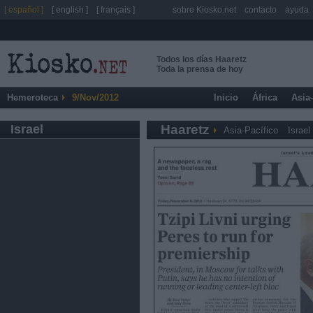
[ español ]
[ english ]
[ français ]
sobre Kiosko.net
contacto
ayuda
Todos los días Haaretz
Toda la prensa de hoy
Hemeroteca
9/Nov/2012
Inicio
África
Asia
Israel
Haaretz
Asia-Pacífico
Israel