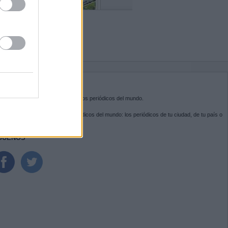
BRE KIOSKO.NET
sko.net
es la puerta de entrada a los periódicos del mundo.
ega por las portadas de los periódicos del mundo: los periódicos de tu ciudad, de tu país o
 otro extremo del mundo.
GUENOS