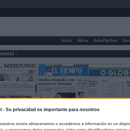
Inicio
África
Asia-Pacífico
Eur
eneral
t -
Su privacidad es importante para nosotros
nuestros socios almacenamos o accedemos a información en un disposi
s, y procesamos datos personales, tales como identificadores únicos 