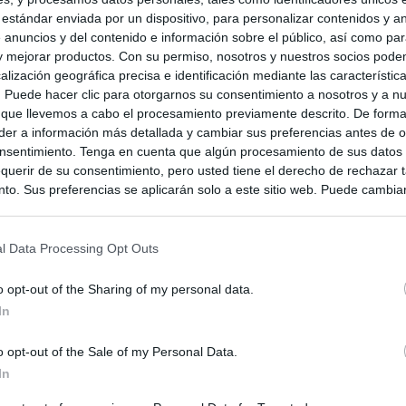
 estándar enviada por un dispositivo, para personalizar contenidos y a
 anuncios y del contenido e información sobre el público, así como pa
 y mejorar productos. Con su permiso, nosotros y nuestros socios podem
alización geográfica precisa e identificación mediante las característic
s. Puede hacer clic para otorgarnos su consentimiento a nosotros y a n
 que llevemos a cabo el procesamiento previamente descrito. De forma 
er a información más detallada y cambiar sus preferencias antes de o
nsentimiento. Tenga en cuenta que algún procesamiento de sus datos
querir de su consentimiento, pero usted tiene el derecho de rechazar t
to. Sus preferencias se aplicarán solo a este sitio web. Puede cambia
s en cualquier momento entrando de nuevo en este sitio web o visitan
privacidad.
l Data Processing Opt Outs
o opt-out of the Sharing of my personal data.
In
o opt-out of the Sale of my Personal Data.
In