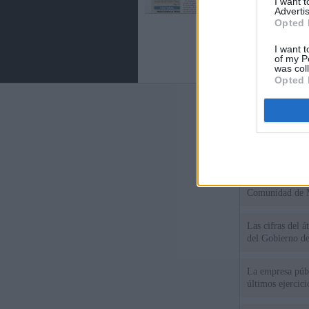
I want 
Advertis
Opted 
I want t
of my P
was col
Opted 
Últimas notic
El Gobierno de 
Chamberí a ayud
Ayuso contra Ay
Comunidad de 
Las cifras del á
del Gobierno d
La empresa públ
últimos ejercic