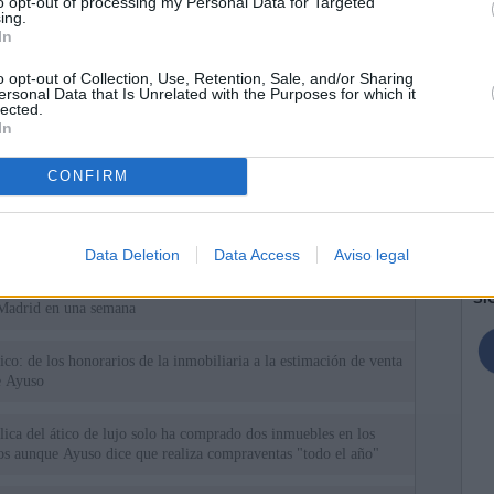
to opt-out of processing my Personal Data for Targeted
ing.
In
o opt-out of Collection, Use, Retention, Sale, and/or Sharing
ersonal Data that Is Unrelated with the Purposes for which it
lected.
In
ias
CONFIRM
SO
Kio
Ayuso no puede destinar directamente la venta del ático de
as por los incendios
Nav
Data Deletion
Data Access
Aviso legal
del
uso: cómo ha cambiado su discurso sobre el ático de la
SÍ
Madrid en una semana
tico: de los honorarios de la inmobiliaria a la estimación de venta
e Ayuso
ica del ático de lujo solo ha comprado dos inmuebles en los
ios aunque Ayuso dice que realiza compraventas "todo el año"