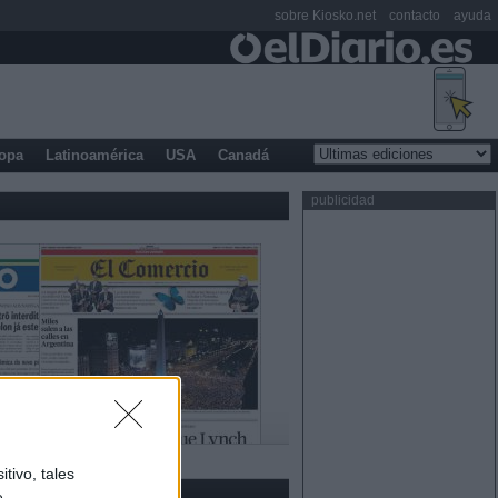
sobre Kiosko.net
contacto
ayuda
opa
Latinoamérica
USA
Canadá
publicidad
tivo, tales
e