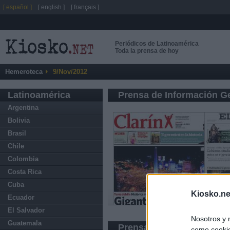
[ español ]
[ english ]
[ français ]
Periódicos de Latinoamérica
Toda la prensa de hoy
Hemeroteca
9/Nov/2012
Latinoamérica
Prensa de Información G
Argentina
Bolivia
Brasil
Chile
Colombia
Costa Rica
Cuba
Kiosko.ne
Ecuador
El Salvador
Nosotros y 
Guatemala
Prensa Deportiva
como cookie