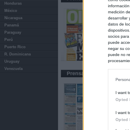
Honduras
información
México
medición de
desarrollar
Nicaragua
datos de loc
Panamá
dispositivo
Paraguay
socios para
Perú
puede acced
Puerto Rico
negar su co
R. Dominicana
puede no re
procesamien
Uruguay
preferencia
Venezuela
política de 
Prensa Económica
Persona
I want t
Opted 
I want t
Opted 