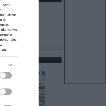
nuncios,
ra
os utilizar
as de
uestros
alternativa,
torgar o
 personales
al
r sus
do nuestra