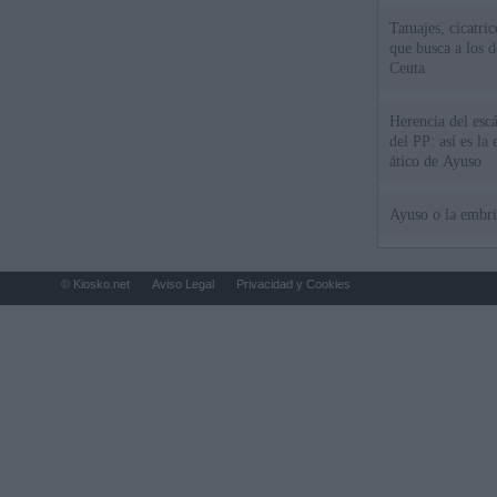
Tatuajes, cicatri
que busca a los d
Ceuta
Herencia del esc
del PP: así es l
ático de Ayuso
Ayuso o la embr
© Kiosko.net
Aviso Legal
Privacidad y Cookies