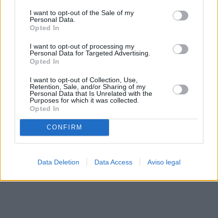
solo a este sitio web. Puede cambiar sus preferencias en
I want to opt-out of the Sale of my
cualquier momento entrando de nuevo en este sitio web o
Personal Data.
visitando nuestra política de privacidad.
Opted In
I want to opt-out of processing my
Personal Data for Targeted Advertising.
Opted In
I want to opt-out of Collection, Use,
Retention, Sale, and/or Sharing of my
Personal Data that Is Unrelated with the
Purposes for which it was collected.
Opted In
CONFIRM
Data Deletion
Data Access
Aviso legal