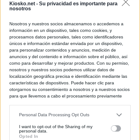
Kiosko.net -
Su privacidad es importante para
nosotros
Nosotros y nuestros socios almacenamos o accedemos a
información en un dispositivo, tales como cookies, y
procesamos datos personales, tales como identificadores
únicos e información estándar enviada por un dispositivo,
para personalizar contenidos y anuncios, medición de
anuncios y del contenido e información sobre el público, así
como para desarrollar y mejorar productos. Con su permiso,
nosotros y nuestros socios podemos utilizar datos de
localización geográfica precisa e identificación mediante las
características de dispositivos. Puede hacer clic para
otorgarnos su consentimiento a nosotros y a nuestros socios
para que llevemos a cabo el procesamiento previamente
descrito. De forma alternativa, puede acceder a información
más detallada y cambiar sus preferencias antes de otorgar o
Personal Data Processing Opt Outs
negar su consentimiento. Tenga en cuenta que algún
procesamiento de sus datos personales puede no requerir
I want to opt-out of the Sharing of my
de su consentimiento, pero usted tiene el derecho de
personal data.
rechazar tal procesamiento. Sus preferencias se aplicarán
Opted In