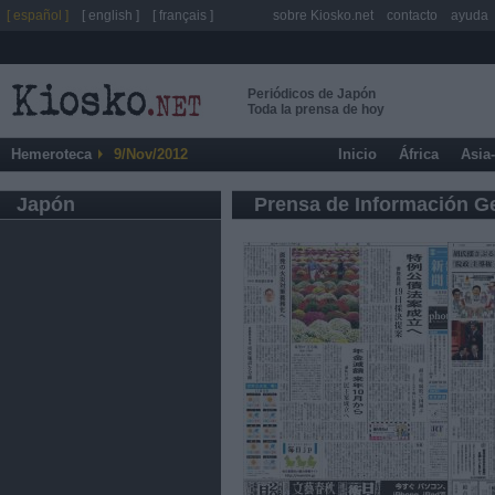
[ español ]
[ english ]
[ français ]
sobre Kiosko.net
contacto
ayuda
Periódicos de Japón
Toda la prensa de hoy
Hemeroteca
9/Nov/2012
Inicio
África
Asia
Japón
Prensa de Información G