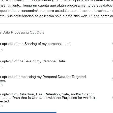
nsentimiento. Tenga en cuenta que algún procesamiento de sus datos
querir de su consentimiento, pero usted tiene el derecho de rechazar t
to. Sus preferencias se aplicarán solo a este sitio web. Puede cambia
s en cualquier momento entrando de nuevo en este sitio web o visitan
privacidad.
l Data Processing Opt Outs
o opt-out of the Sharing of my personal data.
In
o opt-out of the Sale of my Personal Data.
In
to opt-out of processing my Personal Data for Targeted
ias
SO
ing.
In
Kio
 entre los viajeros procedentes de Italia por los nuevos
 lo esperábamos peor"
o opt-out of Collection, Use, Retention, Sale, and/or Sharing
Nav
ersonal Data that Is Unrelated with the Purposes for which it
del
lected.
In
tica, en directo: Interior reitera que los controles a viajeros
SÍ
alia son aleatorios y no sistemáticos