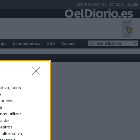
sobre Kiosko.net
contacto
ayuda
opa
Latinoamérica
USA
Canadá
tivo, tales
e
nuncios,
ra
os utilizar
as de
uestros
alternativa,
torgar o