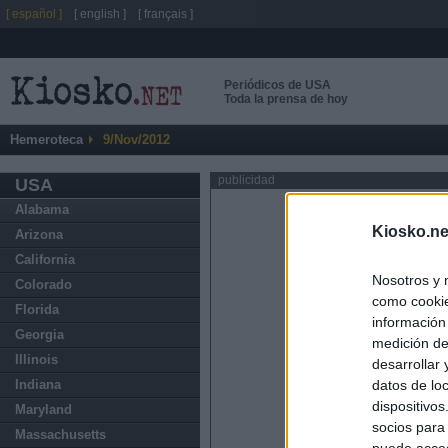
[ español ]
[ english ]
[ français ]
Periódicos de USA
Toda la prensa de hoy
Hemeroteca
9/Nov/2012
publicidad
USA
Alabama
Kiosko.ne
Arizona
California
Nosotros y 
Colorado
como cookie
Florida
información
Georgia
medición de
Illinois
desarrollar
datos de loc
Indiana
dispositivo
Maryland
socios para
Massachusetts
puede acced