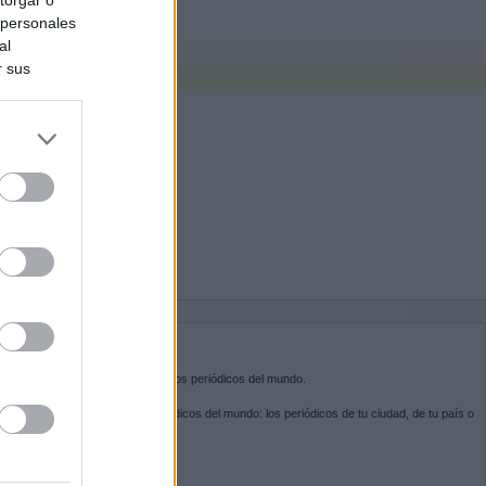
 personales
al
r sus
do nuestra
BRE KIOSKO.NET
sko.net
es la puerta de entrada a los periódicos del mundo.
ega por las portadas de los periódicos del mundo: los periódicos de tu ciudad, de tu país o
 otro extremo del mundo.
GUENOS