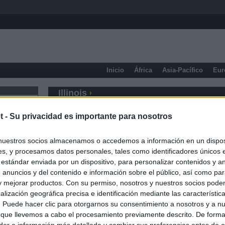
Inicio
África
Asia-Pacífico
Eur
Illinois
t -
Su privacidad es importante para nosotros
nuestros socios almacenamos o accedemos a información en un disposi
s, y procesamos datos personales, tales como identificadores únicos 
 estándar enviada por un dispositivo, para personalizar contenidos y a
 anuncios y del contenido e información sobre el público, así como pa
 y mejorar productos. Con su permiso, nosotros y nuestros socios podem
alización geográfica precisa e identificación mediante las característic
s. Puede hacer clic para otorgarnos su consentimiento a nosotros y a n
 que llevemos a cabo el procesamiento previamente descrito. De forma 
er a información más detallada y cambiar sus preferencias antes de o