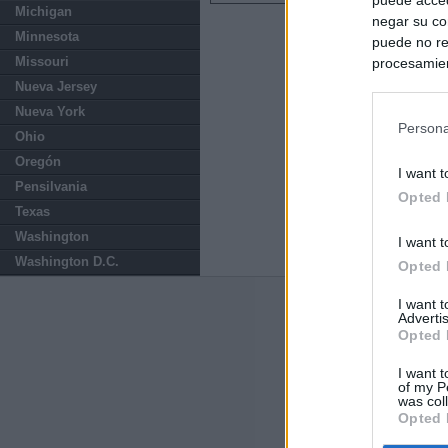
Michigan
negar su co
Minnesota
puede no re
Missouri
procesamien
preferencia
Nueva Jersey
política de 
Nueva York
Persona
Ohio
Oregón
I want t
Pensilvania
Opted 
Texas
Washington
I want t
Washington D.C.
Opted 
I want 
Últimas notic
Advertis
Opted 
Sorpresa y dudas
controles: "Nos
I want t
of my P
was col
Opted 
Última hora polí
procedente de It