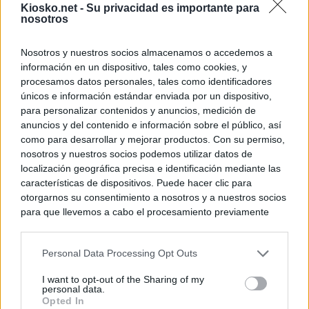
Kiosko.net -
Su privacidad es importante para
nosotros
Nosotros y nuestros socios almacenamos o accedemos a
información en un dispositivo, tales como cookies, y
procesamos datos personales, tales como identificadores
únicos e información estándar enviada por un dispositivo,
para personalizar contenidos y anuncios, medición de
anuncios y del contenido e información sobre el público, así
como para desarrollar y mejorar productos. Con su permiso,
nosotros y nuestros socios podemos utilizar datos de
localización geográfica precisa e identificación mediante las
características de dispositivos. Puede hacer clic para
otorgarnos su consentimiento a nosotros y a nuestros socios
para que llevemos a cabo el procesamiento previamente
descrito. De forma alternativa, puede acceder a información
más detallada y cambiar sus preferencias antes de otorgar o
Personal Data Processing Opt Outs
negar su consentimiento. Tenga en cuenta que algún
procesamiento de sus datos personales puede no requerir
I want to opt-out of the Sharing of my
de su consentimiento, pero usted tiene el derecho de
personal data.
rechazar tal procesamiento. Sus preferencias se aplicarán
Opted In