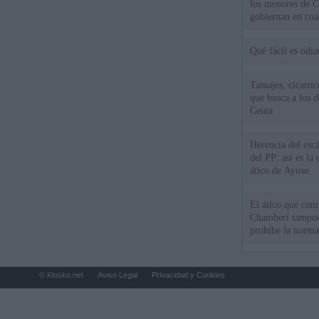
los menores de C
gobiernan en coa
Qué fácil es odi
Tatuajes, cicatri
que busca a los d
Ceuta
Herencia del esc
del PP: así es l
ático de Ayuso
El ático que com
Chamberí tampoco
prohíbe la norma
© Kiosko.net
Aviso Legal
Privacidad y Cookies