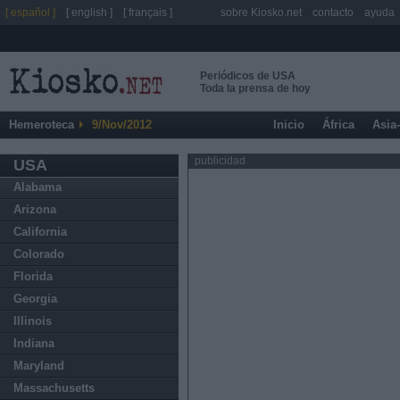
[ español ]
[ english ]
[ français ]
sobre Kiosko.net
contacto
ayuda
Periódicos de USA
Toda la prensa de hoy
Hemeroteca
9/Nov/2012
Inicio
África
Asia
publicidad
USA
Alabama
Arizona
California
Colorado
Florida
Georgia
Illinois
Indiana
Maryland
Massachusetts