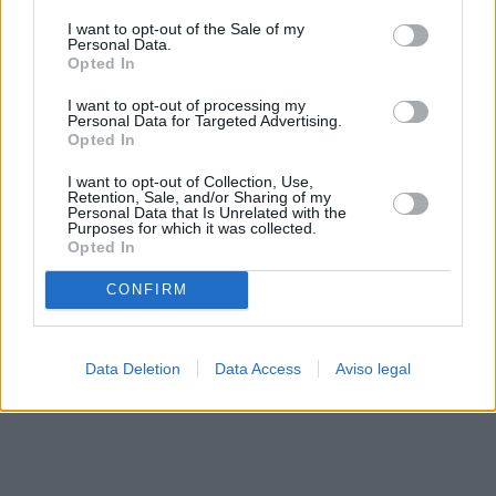
solo a este sitio web. Puede cambiar sus preferencias en
I want to opt-out of the Sale of my
cualquier momento entrando de nuevo en este sitio web o
Personal Data.
visitando nuestra política de privacidad.
Opted In
I want to opt-out of processing my
Personal Data for Targeted Advertising.
Opted In
I want to opt-out of Collection, Use,
Retention, Sale, and/or Sharing of my
Personal Data that Is Unrelated with the
Purposes for which it was collected.
Opted In
CONFIRM
Data Deletion
Data Access
Aviso legal