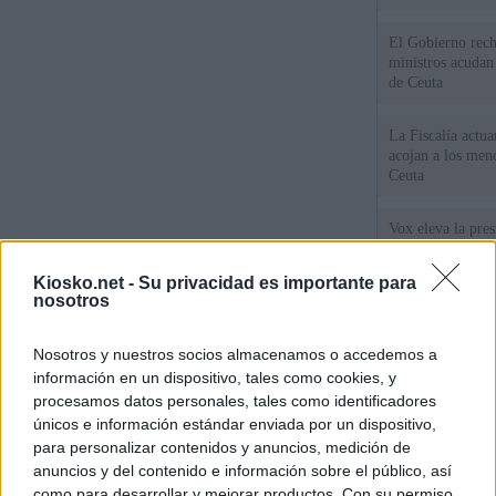
El Gobierno rech
ministros acudan 
de Ceuta
La Fiscalía actu
acojan a los meno
Ceuta
Vox eleva la pres
los menores de C
gobiernan en coa
Kiosko.net -
Su privacidad es importante para
nosotros
Un diputado de 
ante la Fiscalía 
Nosotros y nuestros socios almacenamos o accedemos a
los inmigrantes”
información en un dispositivo, tales como cookies, y
procesamos datos personales, tales como identificadores
únicos e información estándar enviada por un dispositivo,
© Kiosko.net
Aviso Legal
Privacidad y Cookies
para personalizar contenidos y anuncios, medición de
anuncios y del contenido e información sobre el público, así
como para desarrollar y mejorar productos. Con su permiso,