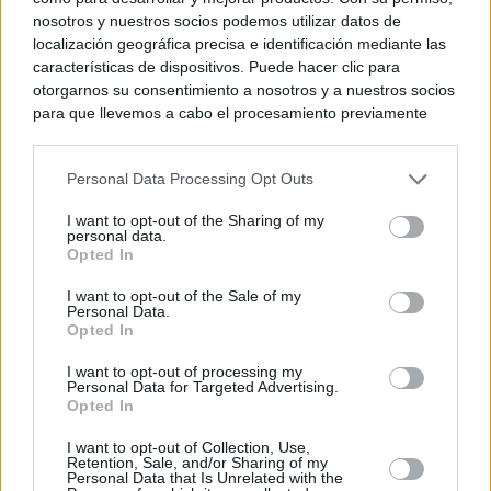
nosotros y nuestros socios podemos utilizar datos de
localización geográfica precisa e identificación mediante las
características de dispositivos. Puede hacer clic para
otorgarnos su consentimiento a nosotros y a nuestros socios
para que llevemos a cabo el procesamiento previamente
descrito. De forma alternativa, puede acceder a información
más detallada y cambiar sus preferencias antes de otorgar o
Personal Data Processing Opt Outs
negar su consentimiento. Tenga en cuenta que algún
procesamiento de sus datos personales puede no requerir
I want to opt-out of the Sharing of my
de su consentimiento, pero usted tiene el derecho de
personal data.
rechazar tal procesamiento. Sus preferencias se aplicarán
Opted In
solo a este sitio web. Puede cambiar sus preferencias en
I want to opt-out of the Sale of my
cualquier momento entrando de nuevo en este sitio web o
Personal Data.
visitando nuestra política de privacidad.
Opted In
I want to opt-out of processing my
Personal Data for Targeted Advertising.
Opted In
I want to opt-out of Collection, Use,
Retention, Sale, and/or Sharing of my
Personal Data that Is Unrelated with the