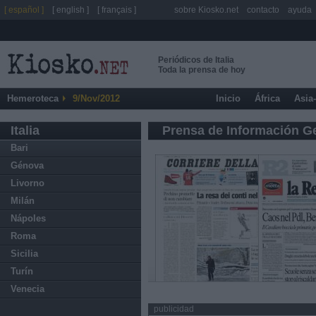
[ español ]
[ english ]
[ français ]
sobre Kiosko.net
contacto
ayuda
Periódicos de Italia
Toda la prensa de hoy
Hemeroteca
9/Nov/2012
Inicio
África
Asia
Italia
Prensa de Información G
Bari
Génova
Livorno
Milán
Nápoles
Roma
Sicilia
Turín
Venecia
publicidad