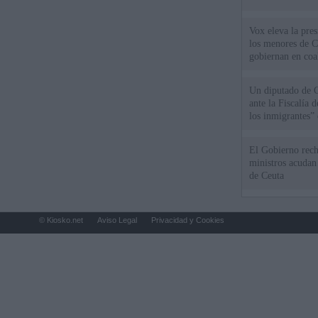
Vox eleva la pres
los menores de C
gobiernan en coa
Un diputado de 
ante la Fiscalía 
los inmigrantes”
El Gobierno rech
ministros acudan 
de Ceuta
© Kiosko.net
Aviso Legal
Privacidad y Cookies