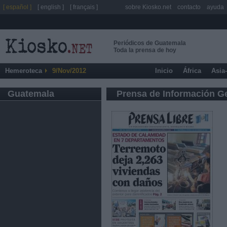
[ español ]
[ english ]
[ français ]
sobre Kiosko.net
contacto
ayuda
Periódicos de Guatemala
Toda la prensa de hoy
Hemeroteca
9/Nov/2012
Inicio
África
Asia
Guatemala
Prensa de Información G