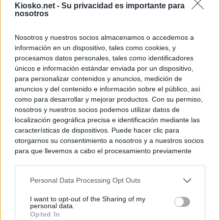
Kiosko.net -
Su privacidad es importante para
nosotros
Nosotros y nuestros socios almacenamos o accedemos a
información en un dispositivo, tales como cookies, y
procesamos datos personales, tales como identificadores
únicos e información estándar enviada por un dispositivo,
para personalizar contenidos y anuncios, medición de
anuncios y del contenido e información sobre el público, así
como para desarrollar y mejorar productos. Con su permiso,
nosotros y nuestros socios podemos utilizar datos de
localización geográfica precisa e identificación mediante las
características de dispositivos. Puede hacer clic para
otorgarnos su consentimiento a nosotros y a nuestros socios
para que llevemos a cabo el procesamiento previamente
descrito. De forma alternativa, puede acceder a información
más detallada y cambiar sus preferencias antes de otorgar o
Personal Data Processing Opt Outs
negar su consentimiento. Tenga en cuenta que algún
procesamiento de sus datos personales puede no requerir
I want to opt-out of the Sharing of my
de su consentimiento, pero usted tiene el derecho de
personal data.
rechazar tal procesamiento. Sus preferencias se aplicarán
Opted In