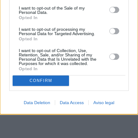
solo a este sitio web. Puede cambiar sus preferencias en
I want to opt-out of the Sale of my
cualquier momento entrando de nuevo en este sitio web o
Personal Data.
visitando nuestra política de privacidad.
Opted In
I want to opt-out of processing my
Personal Data for Targeted Advertising.
Opted In
I want to opt-out of Collection, Use,
Retention, Sale, and/or Sharing of my
Personal Data that Is Unrelated with the
Purposes for which it was collected.
Opted In
CONFIRM
Data Deletion
Data Access
Aviso legal