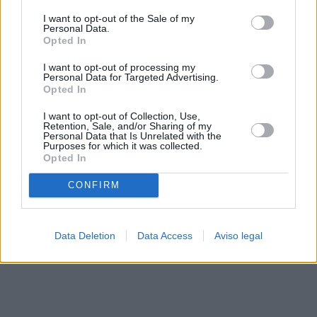
solo a este sitio web. Puede cambiar sus preferencias en
I want to opt-out of the Sale of my
cualquier momento entrando de nuevo en este sitio web o
Personal Data.
visitando nuestra política de privacidad.
Opted In
I want to opt-out of processing my
Personal Data for Targeted Advertising.
Opted In
I want to opt-out of Collection, Use,
Retention, Sale, and/or Sharing of my
Personal Data that Is Unrelated with the
Purposes for which it was collected.
Opted In
CONFIRM
Data Deletion
Data Access
Aviso legal