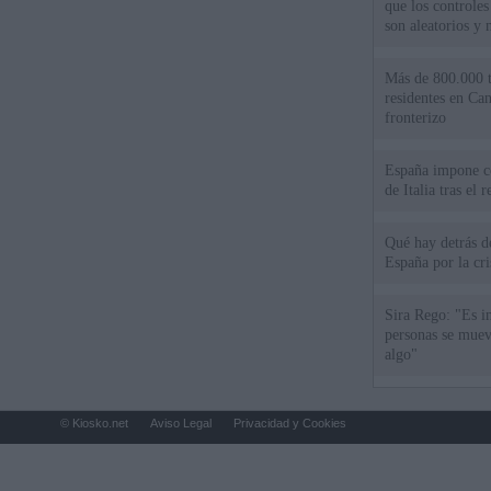
que los controles
son aleatorios y 
Más de 800.000 t
residentes en Can
fronterizo
España impone co
de Italia tras el
Qué hay detrás d
España por la cri
Sira Rego: "Es i
personas se muev
algo"
© Kiosko.net
Aviso Legal
Privacidad y Cookies