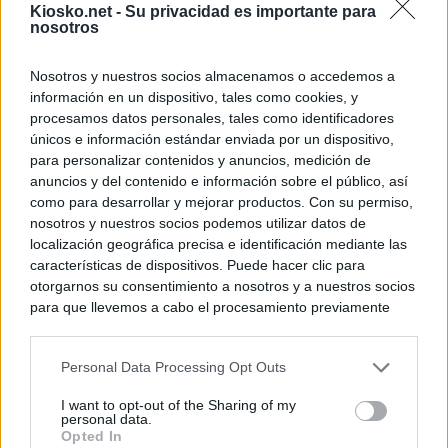
Kiosko.net -
Su privacidad es importante para
nosotros
Nosotros y nuestros socios almacenamos o accedemos a
información en un dispositivo, tales como cookies, y
procesamos datos personales, tales como identificadores
únicos e información estándar enviada por un dispositivo,
para personalizar contenidos y anuncios, medición de
anuncios y del contenido e información sobre el público, así
como para desarrollar y mejorar productos. Con su permiso,
nosotros y nuestros socios podemos utilizar datos de
localización geográfica precisa e identificación mediante las
características de dispositivos. Puede hacer clic para
otorgarnos su consentimiento a nosotros y a nuestros socios
para que llevemos a cabo el procesamiento previamente
descrito. De forma alternativa, puede acceder a información
más detallada y cambiar sus preferencias antes de otorgar o
Personal Data Processing Opt Outs
negar su consentimiento. Tenga en cuenta que algún
procesamiento de sus datos personales puede no requerir
I want to opt-out of the Sharing of my
de su consentimiento, pero usted tiene el derecho de
personal data.
rechazar tal procesamiento. Sus preferencias se aplicarán
Opted In