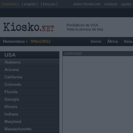
[ español ]
[ english ]
[ français ]
sobre Kiosko.net
contacto
ayuda
Periódicos de USA
Toda la prensa de hoy
Hemeroteca
9/Nov/2012
Inicio
África
Asia
publicidad
USA
Alabama
Arizona
California
Colorado
Florida
Georgia
Illinois
Indiana
Maryland
Massachusetts