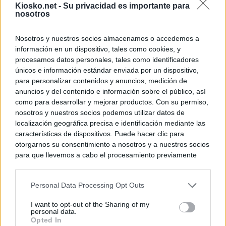
Kiosko.net -
Su privacidad es importante para
nosotros
Nosotros y nuestros socios almacenamos o accedemos a
información en un dispositivo, tales como cookies, y
procesamos datos personales, tales como identificadores
únicos e información estándar enviada por un dispositivo,
para personalizar contenidos y anuncios, medición de
anuncios y del contenido e información sobre el público, así
como para desarrollar y mejorar productos. Con su permiso,
nosotros y nuestros socios podemos utilizar datos de
localización geográfica precisa e identificación mediante las
características de dispositivos. Puede hacer clic para
otorgarnos su consentimiento a nosotros y a nuestros socios
para que llevemos a cabo el procesamiento previamente
descrito. De forma alternativa, puede acceder a información
más detallada y cambiar sus preferencias antes de otorgar o
Personal Data Processing Opt Outs
negar su consentimiento. Tenga en cuenta que algún
procesamiento de sus datos personales puede no requerir
I want to opt-out of the Sharing of my
de su consentimiento, pero usted tiene el derecho de
personal data.
rechazar tal procesamiento. Sus preferencias se aplicarán
Opted In