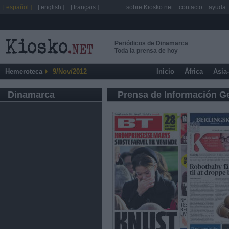
[ español ]
[ english ]
[ français ]
sobre Kiosko.net
contacto
ayuda
Periódicos de Dinamarca
Toda la prensa de hoy
Hemeroteca
9/Nov/2012
Inicio
África
Asia
Dinamarca
Prensa de Información G