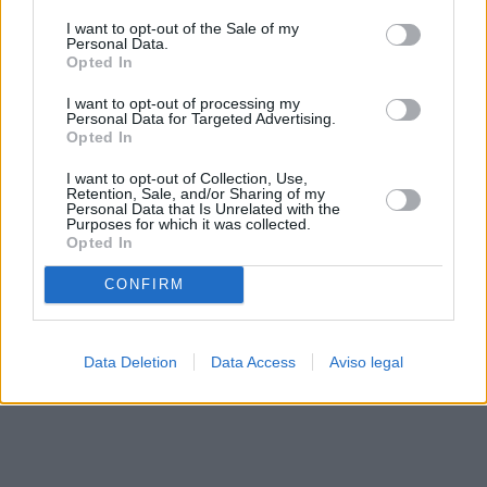
solo a este sitio web. Puede cambiar sus preferencias en
I want to opt-out of the Sale of my
cualquier momento entrando de nuevo en este sitio web o
Personal Data.
visitando nuestra política de privacidad.
Opted In
I want to opt-out of processing my
Personal Data for Targeted Advertising.
Opted In
I want to opt-out of Collection, Use,
Retention, Sale, and/or Sharing of my
Personal Data that Is Unrelated with the
Purposes for which it was collected.
Opted In
CONFIRM
Data Deletion
Data Access
Aviso legal