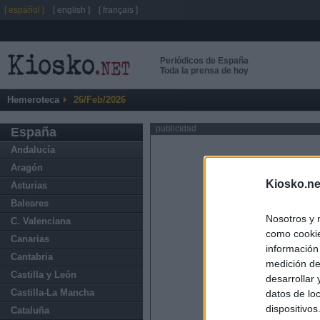
[ español ]
[ english ]
[ français ]
Periódicos de España
Toda la prensa de hoy
Hemeroteca
26/Feb/2026
publicidad
España
Andalucía
Aragón
Kiosko.ne
Asturias
Baleares
Nosotros y 
C. Valenciana
como cookie
Canarias
información
Cantabria
medición de
Castilla y León
desarrollar
Castilla-La Mancha
datos de loc
dispositivo
Cataluña