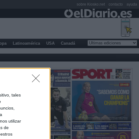
sobre Kiosko.net
contacto
ayuda
opa
Latinoamérica
USA
Canadá
tivo, tales
e
nuncios,
ra
os utilizar
as de
uestros