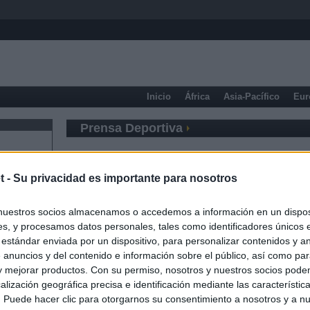
Inicio
África
Asia-Pacífico
Eur
Prensa Deportiva
t -
Su privacidad es importante para nosotros
nuestros socios almacenamos o accedemos a información en un disposi
s, y procesamos datos personales, tales como identificadores únicos 
 estándar enviada por un dispositivo, para personalizar contenidos y a
 anuncios y del contenido e información sobre el público, así como pa
 y mejorar productos. Con su permiso, nosotros y nuestros socios podem
alización geográfica precisa e identificación mediante las característic
s. Puede hacer clic para otorgarnos su consentimiento a nosotros y a n