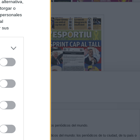
alternativa,
torgar o
 personales
al
r sus
do nuestra
BRE KIOSKO.NET
sko.net
es la puerta de entrada a los periódicos del mundo.
ega por las portadas de los periódicos del mundo: los periódicos de tu ciudad, de tu país o
 otro extremo del mundo.