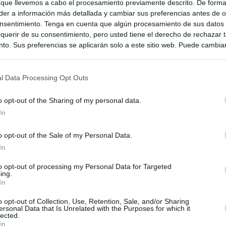
 que llevemos a cabo el procesamiento previamente descrito. De forma 
er a información más detallada y cambiar sus preferencias antes de o
nsentimiento. Tenga en cuenta que algún procesamiento de sus datos
querir de su consentimiento, pero usted tiene el derecho de rechazar t
to. Sus preferencias se aplicarán solo a este sitio web. Puede cambia
s en cualquier momento entrando de nuevo en este sitio web o visitan
privacidad.
l Data Processing Opt Outs
o opt-out of the Sharing of my personal data.
In
o opt-out of the Sale of my Personal Data.
In
to opt-out of processing my Personal Data for Targeted
ing.
In
ias
SO
o opt-out of Collection, Use, Retention, Sale, and/or Sharing
Kio
 entre los viajeros procedentes de Italia por los nuevos
ersonal Data that Is Unrelated with the Purposes for which it
 lo esperábamos peor"
lected.
Nav
In
del