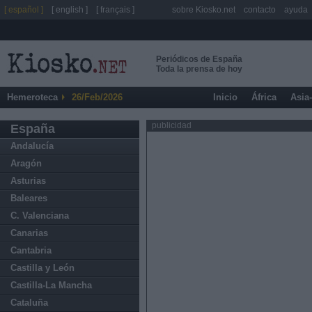
[ español ]
[ english ]
[ français ]
sobre Kiosko.net
contacto
ayuda
Periódicos de España
Toda la prensa de hoy
Hemeroteca
26/Feb/2026
Inicio
África
Asia
publicidad
España
Andalucía
Aragón
Asturias
Baleares
C. Valenciana
Canarias
Cantabria
Castilla y León
Castilla-La Mancha
Cataluña