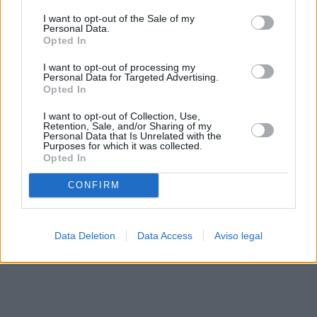
solo a este sitio web. Puede cambiar sus preferencias en
I want to opt-out of the Sale of my
cualquier momento entrando de nuevo en este sitio web o
Personal Data.
visitando nuestra política de privacidad.
Opted In
I want to opt-out of processing my
Personal Data for Targeted Advertising.
Opted In
I want to opt-out of Collection, Use,
Retention, Sale, and/or Sharing of my
Personal Data that Is Unrelated with the
Purposes for which it was collected.
Opted In
CONFIRM
Data Deletion
Data Access
Aviso legal