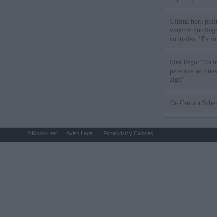
Última hora polít
viajeros que llega
controles: “Es ri
Sira Rego: "Es i
personas se muev
algo"
De Ceu
© Kiosko.net
Aviso Legal
Privacidad y Cookies