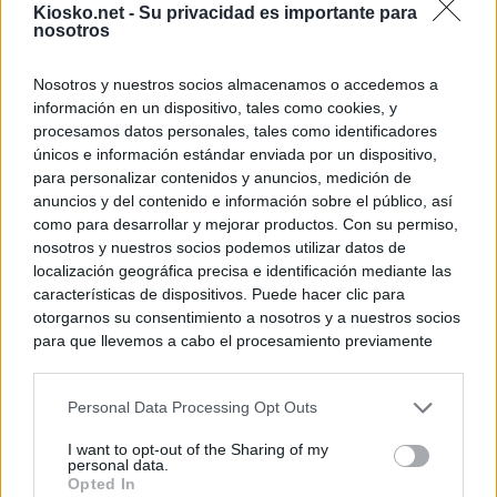
Kiosko.net -
Su privacidad es importante para
nosotros
Nosotros y nuestros socios almacenamos o accedemos a
información en un dispositivo, tales como cookies, y
procesamos datos personales, tales como identificadores
únicos e información estándar enviada por un dispositivo,
para personalizar contenidos y anuncios, medición de
anuncios y del contenido e información sobre el público, así
como para desarrollar y mejorar productos. Con su permiso,
nosotros y nuestros socios podemos utilizar datos de
localización geográfica precisa e identificación mediante las
características de dispositivos. Puede hacer clic para
otorgarnos su consentimiento a nosotros y a nuestros socios
para que llevemos a cabo el procesamiento previamente
descrito. De forma alternativa, puede acceder a información
más detallada y cambiar sus preferencias antes de otorgar o
Personal Data Processing Opt Outs
negar su consentimiento. Tenga en cuenta que algún
procesamiento de sus datos personales puede no requerir
I want to opt-out of the Sharing of my
de su consentimiento, pero usted tiene el derecho de
personal data.
rechazar tal procesamiento. Sus preferencias se aplicarán
Opted In