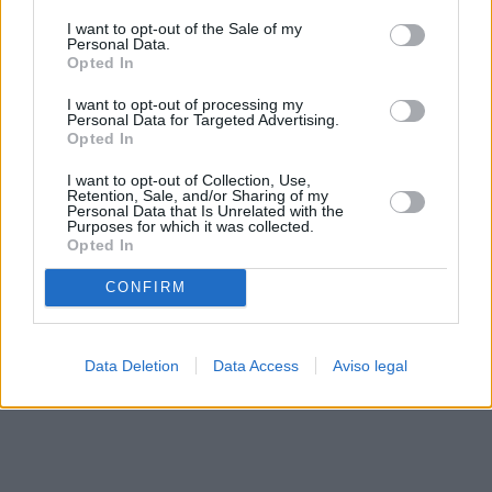
solo a este sitio web. Puede cambiar sus preferencias en
I want to opt-out of the Sale of my
cualquier momento entrando de nuevo en este sitio web o
Personal Data.
visitando nuestra política de privacidad.
Opted In
I want to opt-out of processing my
Personal Data for Targeted Advertising.
Opted In
I want to opt-out of Collection, Use,
Retention, Sale, and/or Sharing of my
Personal Data that Is Unrelated with the
Purposes for which it was collected.
Opted In
CONFIRM
Data Deletion
Data Access
Aviso legal