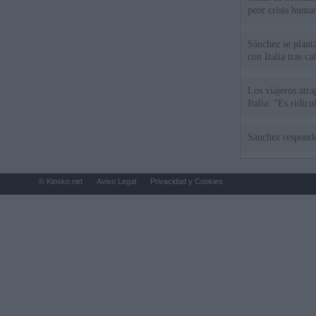
peor crisis huma
Sánchez se plant
con Italia tras c
Los viajeros atra
Italia: “Es ridíc
Sánchez responde
© Kiosko.net
Aviso Legal
Privacidad y Cookies