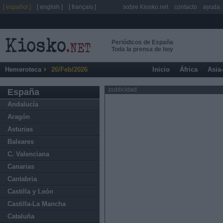
[ español ]
[ english ]
[ français ]
sobre Kiosko.net
contacto
ayuda
Periódicos de España
Toda la prensa de hoy
Hemeroteca
26/Feb/2026
Inicio
África
Asia
publicidad
España
Andalucía
Aragón
Asturias
Baleares
C. Valenciana
Canarias
Cantabria
Castilla y León
Castilla-La Mancha
Cataluña