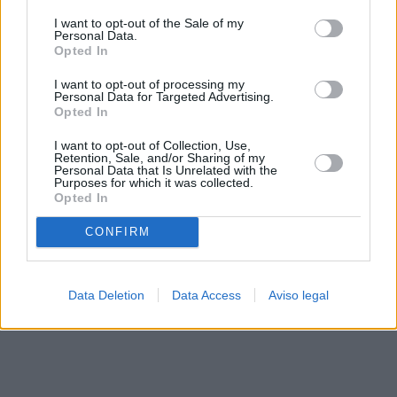
solo a este sitio web. Puede cambiar sus preferencias en
I want to opt-out of the Sale of my
cualquier momento entrando de nuevo en este sitio web o
Personal Data.
visitando nuestra política de privacidad.
Opted In
I want to opt-out of processing my
Personal Data for Targeted Advertising.
Opted In
I want to opt-out of Collection, Use,
Retention, Sale, and/or Sharing of my
Personal Data that Is Unrelated with the
Purposes for which it was collected.
Opted In
CONFIRM
Data Deletion
Data Access
Aviso legal