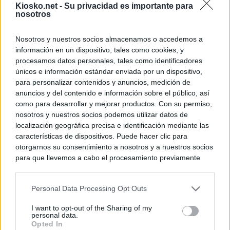
Kiosko.net -
Su privacidad es importante para
nosotros
Nosotros y nuestros socios almacenamos o accedemos a
información en un dispositivo, tales como cookies, y
procesamos datos personales, tales como identificadores
únicos e información estándar enviada por un dispositivo,
para personalizar contenidos y anuncios, medición de
anuncios y del contenido e información sobre el público, así
como para desarrollar y mejorar productos. Con su permiso,
nosotros y nuestros socios podemos utilizar datos de
localización geográfica precisa e identificación mediante las
características de dispositivos. Puede hacer clic para
otorgarnos su consentimiento a nosotros y a nuestros socios
para que llevemos a cabo el procesamiento previamente
descrito. De forma alternativa, puede acceder a información
más detallada y cambiar sus preferencias antes de otorgar o
Personal Data Processing Opt Outs
negar su consentimiento. Tenga en cuenta que algún
procesamiento de sus datos personales puede no requerir
I want to opt-out of the Sharing of my
de su consentimiento, pero usted tiene el derecho de
personal data.
rechazar tal procesamiento. Sus preferencias se aplicarán
Opted In