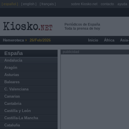
[ español ]
[ english ]
[ français ]
sobre Kiosko.net
contacto
ayuda
Periódicos de España
Toda la prensa de hoy
Hemeroteca
26/Feb/2026
Inicio
África
Asia
publicidad
España
Andalucía
Aragón
Asturias
Baleares
C. Valenciana
Canarias
Cantabria
Castilla y León
Castilla-La Mancha
Cataluña