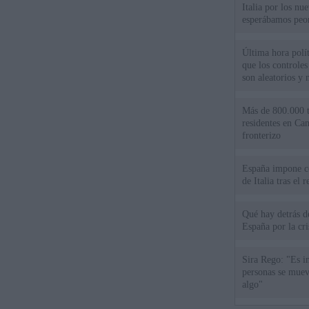
Italia por los nu
esperábamos peo
Última hora polít
que los controles
son aleatorios y 
Más de 800.000 t
residentes en Can
fronterizo
España impone co
de Italia tras el
Qué hay detrás d
España por la cri
Sira Rego: "Es i
personas se muev
algo"