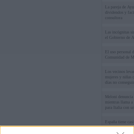
La pareja de Ayu
dividendos y fac
consultora
Las incógnitas s
el Gobierno de 
El uso personal d
Comunidad de M
Los vecinos leva
mujeres y niñas 
días no consegu
Meloni denuncia 
mientras llama a
para Italia con 
España tiene cas
principales, un 3