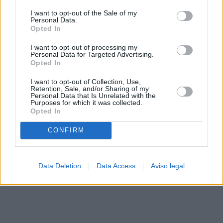
solo a este sitio web. Puede cambiar sus preferencias en
I want to opt-out of the Sale of my
cualquier momento entrando de nuevo en este sitio web o
Personal Data.
visitando nuestra política de privacidad.
Opted In
I want to opt-out of processing my
Personal Data for Targeted Advertising.
Opted In
I want to opt-out of Collection, Use,
Retention, Sale, and/or Sharing of my
Personal Data that Is Unrelated with the
Purposes for which it was collected.
Opted In
CONFIRM
Data Deletion
Data Access
Aviso legal