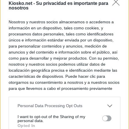
Kiosko.net -
Su privacidad es importante para
nosotros
© Kiosko.net
Aviso Legal
Privacidad y Cookies
Nosotros y nuestros socios almacenamos o accedemos a
información en un dispositivo, tales como cookies, y
procesamos datos personales, tales como identificadores
únicos e información estándar enviada por un dispositivo,
para personalizar contenidos y anuncios, medición de
anuncios y del contenido e información sobre el público, así
como para desarrollar y mejorar productos. Con su permiso,
nosotros y nuestros socios podemos utilizar datos de
localización geográfica precisa e identificación mediante las
características de dispositivos. Puede hacer clic para
otorgarnos su consentimiento a nosotros y a nuestros socios
para que llevemos a cabo el procesamiento previamente
descrito. De forma alternativa, puede acceder a información
más detallada y cambiar sus preferencias antes de otorgar o
Personal Data Processing Opt Outs
negar su consentimiento. Tenga en cuenta que algún
procesamiento de sus datos personales puede no requerir
I want to opt-out of the Sharing of my
de su consentimiento, pero usted tiene el derecho de
personal data.
rechazar tal procesamiento. Sus preferencias se aplicarán
Opted In