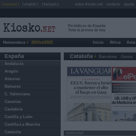
[ español ]
[ english ]
[ français ]
sobre Kiosko.net
contacto
ayuda
Periódicos de España
Toda la prensa de hoy
Hemeroteca
20/Oct/2025
Inicio
África
Asia
España
Cataluña
Barcelona
Girona
Andalucía
Aragón
Asturias
Baleares
C. Valenciana
Canarias
Cantabria
Castilla y León
Castilla-La Mancha
Cataluña
publicidad