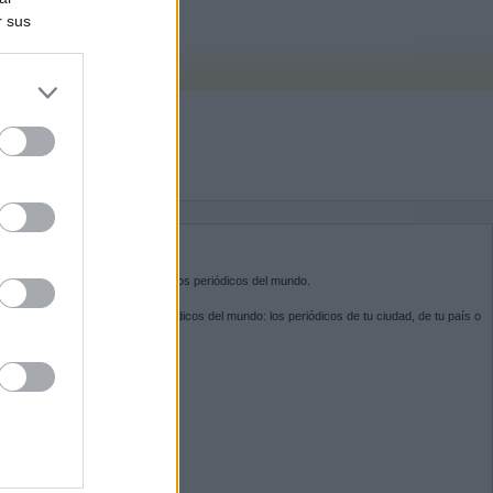
r sus
do nuestra
BRE KIOSKO.NET
sko.net
es la puerta de entrada a los periódicos del mundo.
ega por las portadas de los periódicos del mundo: los periódicos de tu ciudad, de tu país o
 otro extremo del mundo.
GUENOS