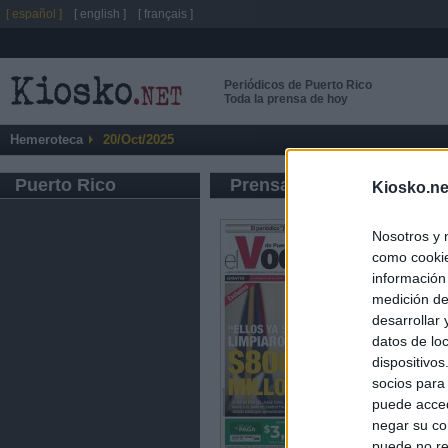
[ español ]
[ english ]
[ français ]
Periódicos de Puerto Rico
Toda la prensa de hoy
Hemeroteca
20/Oct/2025
Puerto Rico
Prensa de Información G
Kiosko.ne
Nosotros y 
como cookie
información
medición de
desarrollar
datos de loc
dispositivo
socios para
puede acced
negar su co
puede no re