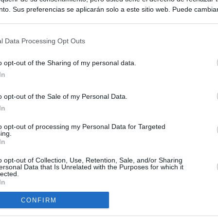
to. Sus preferencias se aplicarán solo a este sitio web. Puede cambia
s en cualquier momento entrando de nuevo en este sitio web o visitan
privacidad.
l Data Processing Opt Outs
o opt-out of the Sharing of my personal data.
In
o opt-out of the Sale of my Personal Data.
ias
In
SO
Kio
 entre los viajeros procedentes de Italia por los nuevos
to opt-out of processing my Personal Data for Targeted
ing.
 lo esperábamos peor"
Nav
In
del
tica, en directo: Interior reitera que los controles a viajeros
o opt-out of Collection, Use, Retention, Sale, and/or Sharing
SÍ
alia son aleatorios y no sistemáticos
ersonal Data that Is Unrelated with the Purposes for which it
lected.
In
turistas y unos 60.000 italianos residentes en Canarias tendrán
ol fronterizo
CONFIRM