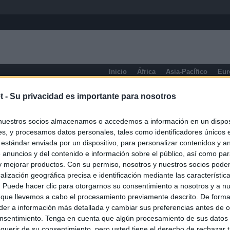
Inicio
África
Asia-Pacífico
Eur
eneral
t -
Su privacidad es importante para nosotros
nuestros socios almacenamos o accedemos a información en un disposi
s, y procesamos datos personales, tales como identificadores únicos 
 estándar enviada por un dispositivo, para personalizar contenidos y a
 anuncios y del contenido e información sobre el público, así como pa
 y mejorar productos. Con su permiso, nosotros y nuestros socios podem
alización geográfica precisa e identificación mediante las característic
s. Puede hacer clic para otorgarnos su consentimiento a nosotros y a n
 que llevemos a cabo el procesamiento previamente descrito. De forma 
er a información más detallada y cambiar sus preferencias antes de o
nsentimiento. Tenga en cuenta que algún procesamiento de sus datos
querir de su consentimiento, pero usted tiene el derecho de rechazar t