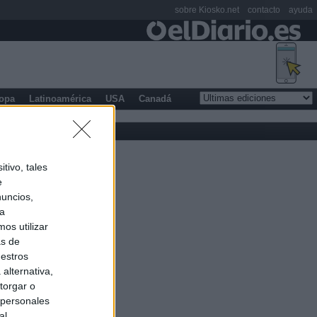
sobre Kiosko.net
contacto
ayuda
opa
Latinoamérica
USA
Canadá
tivo, tales
e
nuncios,
ra
os utilizar
as de
uestros
alternativa,
torgar o
 personales
al