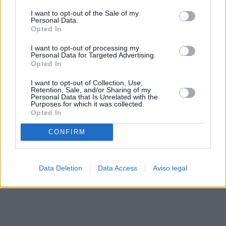
solo a este sitio web. Puede cambiar sus preferencias en
I want to opt-out of the Sale of my
cualquier momento entrando de nuevo en este sitio web o
Personal Data.
visitando nuestra política de privacidad.
Opted In
I want to opt-out of processing my
Personal Data for Targeted Advertising.
Opted In
I want to opt-out of Collection, Use,
Retention, Sale, and/or Sharing of my
Personal Data that Is Unrelated with the
Purposes for which it was collected.
Opted In
CONFIRM
Data Deletion
Data Access
Aviso legal