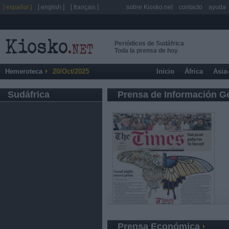
[ español ]
[ english ]
[ français ]
sobre Kiosko.net
contacto
ayuda
Periódicos de Sudáfrica
Toda la prensa de hoy
Hemeroteca
20/Oct/2025
Inicio
África
Asia
Sudáfrica
Prensa de Información G
Prensa Económica