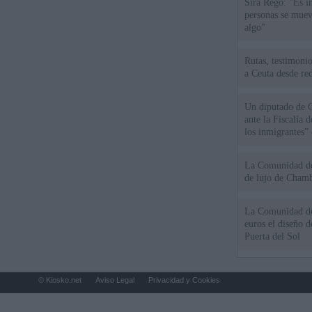
Sira Rego: "Es i
personas se muev
algo"
Rutas, testimonio
a Ceuta desde red
Un diputado de 
ante la Fiscalía 
los inmigrantes”
La Comunidad de 
de lujo de Chamb
La Comunidad de
euros el diseño d
Puerta del Sol
© Kiosko.net
Aviso Legal
Privacidad y Cookies