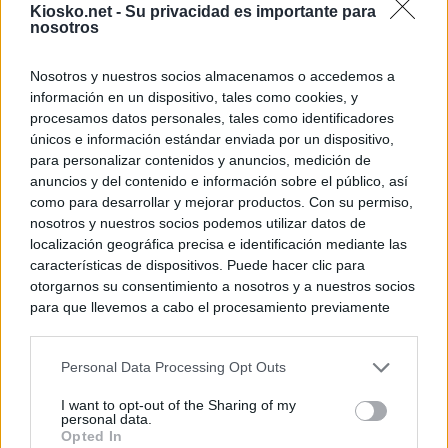
Kiosko.net -
Su privacidad es importante para
nosotros
Nosotros y nuestros socios almacenamos o accedemos a
información en un dispositivo, tales como cookies, y
procesamos datos personales, tales como identificadores
únicos e información estándar enviada por un dispositivo,
para personalizar contenidos y anuncios, medición de
anuncios y del contenido e información sobre el público, así
como para desarrollar y mejorar productos. Con su permiso,
nosotros y nuestros socios podemos utilizar datos de
localización geográfica precisa e identificación mediante las
características de dispositivos. Puede hacer clic para
otorgarnos su consentimiento a nosotros y a nuestros socios
para que llevemos a cabo el procesamiento previamente
descrito. De forma alternativa, puede acceder a información
más detallada y cambiar sus preferencias antes de otorgar o
Personal Data Processing Opt Outs
negar su consentimiento. Tenga en cuenta que algún
procesamiento de sus datos personales puede no requerir
I want to opt-out of the Sharing of my
de su consentimiento, pero usted tiene el derecho de
personal data.
rechazar tal procesamiento. Sus preferencias se aplicarán
Opted In