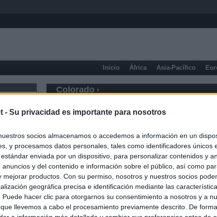
Inicio
África
Asia-Pacífico
Eur
Colorado
t -
Su privacidad es importante para nosotros
nuestros socios almacenamos o accedemos a información en un disposi
s, y procesamos datos personales, tales como identificadores únicos 
 estándar enviada por un dispositivo, para personalizar contenidos y a
 anuncios y del contenido e información sobre el público, así como pa
 y mejorar productos. Con su permiso, nosotros y nuestros socios podem
alización geográfica precisa e identificación mediante las característic
s. Puede hacer clic para otorgarnos su consentimiento a nosotros y a n
 que llevemos a cabo el procesamiento previamente descrito. De forma 
er a información más detallada y cambiar sus preferencias antes de o