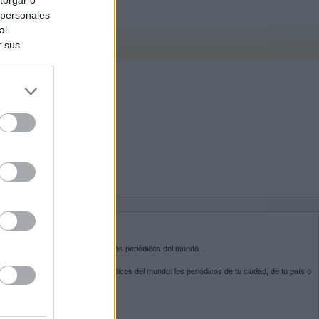
 personales
al
r sus
do nuestra
BRE KIOSKO.NET
sko.net
es la puerta de entrada a los periódicos del mundo.
ega por las portadas de los periódicos del mundo: los periódicos de tu ciudad, de tu país o
 otro extremo del mundo.
GUENOS