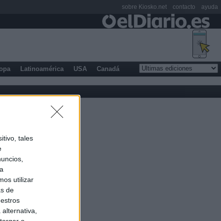
sobre Kiosko.net
contacto
ayuda
opa
Latinoamérica
USA
Canadá
tivo, tales
e
nuncios,
ra
os utilizar
as de
uestros
alternativa,
torgar o