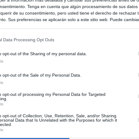
nsentimiento. Tenga en cuenta que algún procesamiento de sus datos
querir de su consentimiento, pero usted tiene el derecho de rechazar t
to. Sus preferencias se aplicarán solo a este sitio web. Puede cambia
s en cualquier momento entrando de nuevo en este sitio web o visitan
privacidad.
l Data Processing Opt Outs
o opt-out of the Sharing of my personal data.
In
o opt-out of the Sale of my Personal Data.
In
to opt-out of processing my Personal Data for Targeted
ias
SO
ing.
In
Kio
 que Ayuso señaló por la compra del ático: "Lo que no se dice es
ene residencia oficial para la presidenta"
o opt-out of Collection, Use, Retention, Sale, and/or Sharing
Nav
ersonal Data that Is Unrelated with the Purposes for which it
del
lected.
In
Ayuso no puede destinar directamente la venta del ático de
SÍ
as por los incendios