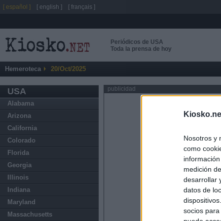
[ español ]
[ english ]
[ français ]
Periódicos de USA
Toda la prensa de hoy
Hemeroteca
20/Oct/2025
publicidad
USA
Alabama
Kiosko.ne
Arizona
California
Nosotros y 
Colorado
como cookie
Florida
información
Georgia
medición de
Illinois
desarrollar
datos de loc
Indiana
dispositivo
Maryland
socios para
Massachusetts
puede acced