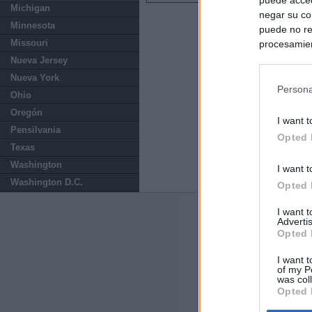
Michigan
negar su co
Minnesota
puede no re
Missouri
procesamien
preferencia
Nueva Jersey
política de 
Nueva York
Persona
Ohio
Oregón
I want t
Pensilvania
Opted 
Texas
Washington
I want t
Washington D.C.
Opted 
I want 
Últimas notic
Advertis
Opted 
El consejero al
que Madrid no ti
I want t
of my P
was col
Opted 
El Gobierno de 
Chamberí a ayud