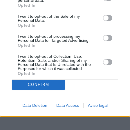
personal data.
rechazar tal procesamiento. Sus preferencias se aplicarán
Opted In
solo a este sitio web. Puede cambiar sus preferencias en
I want to opt-out of the Sale of my
cualquier momento entrando de nuevo en este sitio web o
Personal Data.
visitando nuestra política de privacidad.
Opted In
I want to opt-out of processing my
Personal Data for Targeted Advertising.
Opted In
I want to opt-out of Collection, Use,
Retention, Sale, and/or Sharing of my
Personal Data that Is Unrelated with the
Purposes for which it was collected.
Opted In
CONFIRM
Data Deletion
Data Access
Aviso legal