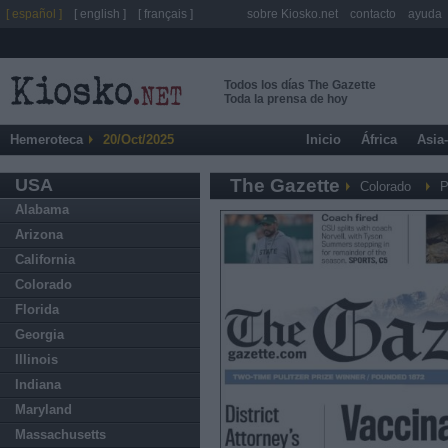
[ español ]
[ english ]
[ français ]
sobre Kiosko.net
contacto
ayuda
Todos los días The Gazette
Toda la prensa de hoy
Hemeroteca
20/Oct/2025
Inicio
África
Asia
USA
The Gazette
Colorado
P
Alabama
Arizona
California
Colorado
Florida
Georgia
Illinois
Indiana
Maryland
Massachusetts