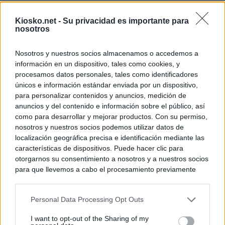
El uso personal d
Kiosko.net -
Su privacidad es importante para
Comunidad de M
nosotros
El Gobierno de A
Nosotros y nuestros socios almacenamos o accedemos a
de Gran Vía más
información en un dispositivo, tales como cookies, y
logró venderlo
procesamos datos personales, tales como identificadores
únicos e información estándar enviada por un dispositivo,
para personalizar contenidos y anuncios, medición de
© Kiosko.net
Aviso Legal
Privacidad y Cookies
anuncios y del contenido e información sobre el público, así
como para desarrollar y mejorar productos. Con su permiso,
nosotros y nuestros socios podemos utilizar datos de
localización geográfica precisa e identificación mediante las
características de dispositivos. Puede hacer clic para
otorgarnos su consentimiento a nosotros y a nuestros socios
para que llevemos a cabo el procesamiento previamente
descrito. De forma alternativa, puede acceder a información
más detallada y cambiar sus preferencias antes de otorgar o
Personal Data Processing Opt Outs
negar su consentimiento. Tenga en cuenta que algún
procesamiento de sus datos personales puede no requerir
I want to opt-out of the Sharing of my
de su consentimiento, pero usted tiene el derecho de