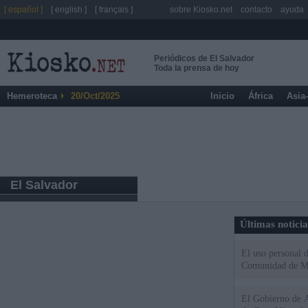
[ español ]
[ english ]
[ français ]
sobre Kiosko.net
contacto
ayuda
Periódicos de El Salvador
Toda la prensa de hoy
Hemeroteca
20/Oct/2025
Inicio
África
Asia
El Salvador
Últimas notici
El uso personal d
Comunidad de M
El Gobierno de A