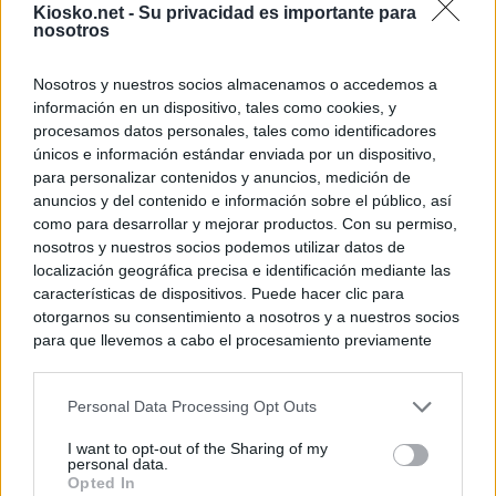
Kiosko.net -
Su privacidad es importante para
nosotros
Nosotros y nuestros socios almacenamos o accedemos a
información en un dispositivo, tales como cookies, y
procesamos datos personales, tales como identificadores
únicos e información estándar enviada por un dispositivo,
para personalizar contenidos y anuncios, medición de
anuncios y del contenido e información sobre el público, así
como para desarrollar y mejorar productos. Con su permiso,
nosotros y nuestros socios podemos utilizar datos de
localización geográfica precisa e identificación mediante las
características de dispositivos. Puede hacer clic para
otorgarnos su consentimiento a nosotros y a nuestros socios
para que llevemos a cabo el procesamiento previamente
descrito. De forma alternativa, puede acceder a información
más detallada y cambiar sus preferencias antes de otorgar o
Personal Data Processing Opt Outs
negar su consentimiento. Tenga en cuenta que algún
procesamiento de sus datos personales puede no requerir
I want to opt-out of the Sharing of my
de su consentimiento, pero usted tiene el derecho de
personal data.
rechazar tal procesamiento. Sus preferencias se aplicarán
Opted In