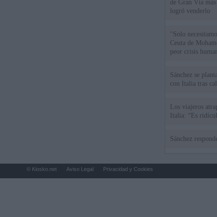
de Gran Vía más
logró venderlo
"Solo necesitamo
Ceuta de Mohamed
peor crisis huma
Sánchez se plant
con Italia tras c
Los viajeros atra
Italia: “Es ridíc
Sánchez responde
© Kiosko.net
Aviso Legal
Privacidad y Cookies