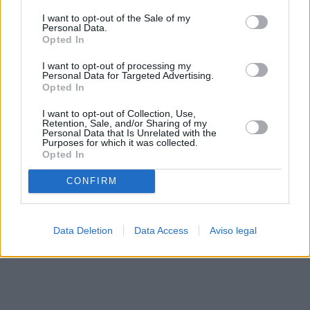
solo a este sitio web. Puede cambiar sus preferencias en
I want to opt-out of the Sale of my
cualquier momento entrando de nuevo en este sitio web o
Personal Data.
visitando nuestra política de privacidad.
Opted In
I want to opt-out of processing my
Personal Data for Targeted Advertising.
Opted In
I want to opt-out of Collection, Use,
Retention, Sale, and/or Sharing of my
Personal Data that Is Unrelated with the
Purposes for which it was collected.
Opted In
CONFIRM
Data Deletion
Data Access
Aviso legal