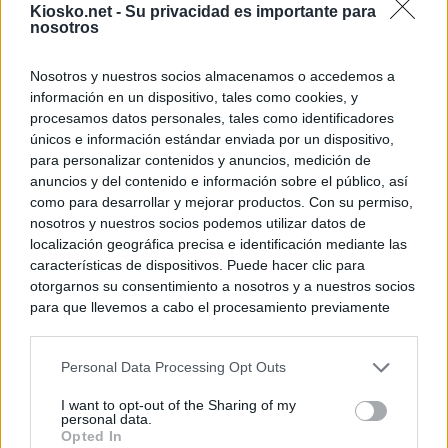
Kiosko.net -
Su privacidad es importante para
nosotros
Nosotros y nuestros socios almacenamos o accedemos a
información en un dispositivo, tales como cookies, y
procesamos datos personales, tales como identificadores
únicos e información estándar enviada por un dispositivo,
para personalizar contenidos y anuncios, medición de
anuncios y del contenido e información sobre el público, así
como para desarrollar y mejorar productos. Con su permiso,
nosotros y nuestros socios podemos utilizar datos de
localización geográfica precisa e identificación mediante las
características de dispositivos. Puede hacer clic para
otorgarnos su consentimiento a nosotros y a nuestros socios
para que llevemos a cabo el procesamiento previamente
descrito. De forma alternativa, puede acceder a información
más detallada y cambiar sus preferencias antes de otorgar o
Personal Data Processing Opt Outs
negar su consentimiento. Tenga en cuenta que algún
procesamiento de sus datos personales puede no requerir
I want to opt-out of the Sharing of my
de su consentimiento, pero usted tiene el derecho de
personal data.
rechazar tal procesamiento. Sus preferencias se aplicarán
Opted In