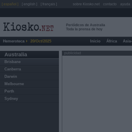
[ español ]
[ english ]
[ français ]
sobre Kiosko.net
contacto
ayuda
Periódicos de Australia
Toda la prensa de hoy
Hemeroteca
20/Oct/2025
Inicio
África
Asia
publicidad
Australia
Brisbane
Canberra
Darwin
Melbourne
Perth
Sydney