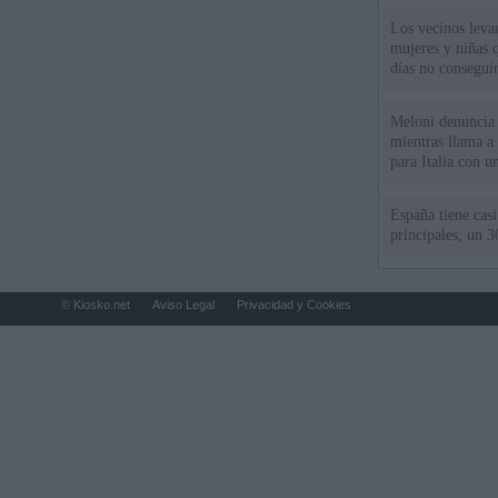
Los vecinos leva
mujeres y niñas 
días no consegu
Meloni denuncia 
mientras llama a
para Italia con 
España tiene cas
principales, un 3
© Kiosko.net
Aviso Legal
Privacidad y Cookies