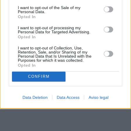
solo a este sitio web. Puede cambiar sus preferencias en
I want to opt-out of the Sale of my
cualquier momento entrando de nuevo en este sitio web o
Personal Data.
visitando nuestra política de privacidad.
Opted In
I want to opt-out of processing my
Personal Data for Targeted Advertising.
Opted In
I want to opt-out of Collection, Use,
Retention, Sale, and/or Sharing of my
Personal Data that Is Unrelated with the
Purposes for which it was collected.
Opted In
CONFIRM
Data Deletion
Data Access
Aviso legal